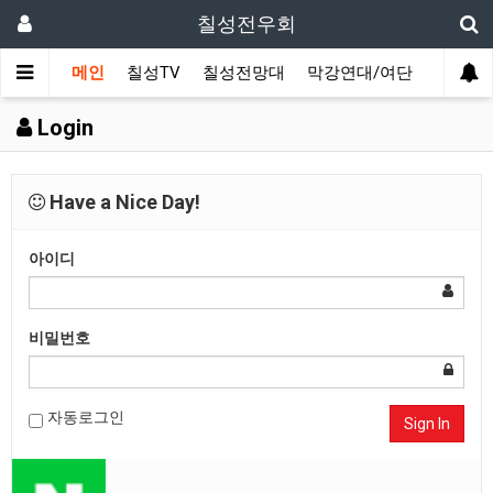
칠성전우회
메인
칠성TV
칠성전망대
막강연대/여단
사단 직
Login
Have a Nice Day!
아이디
비밀번호
자동로그인
Sign In