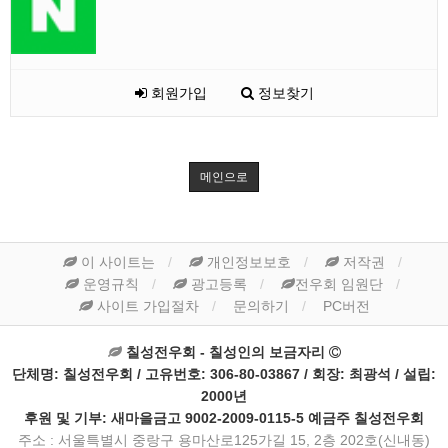
회원가입
정보찾기
메인으로
이 사이트는
개인정보보호
저작권
운영규칙
광고등록
전우회 임원단
사이트 가입절차
문의하기
PC버전
칠성전우회 - 칠성인의 보금자리
단체명: 칠성전우회 / 고유번호: 306-80-03867 / 회장: 최광석 / 설립:
2000년
후원 및 기부: 새마을금고 9002-2009-0115-5 예금주 칠성전우회
주소 : 서울특별시 중랑구 용마산로125가길 15, 2층 202호(신내동)