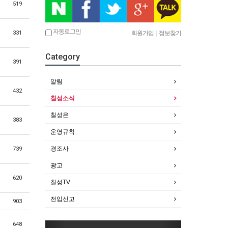
519
자동로그인
회원가입
|
정보찾기
331
Category
391
알림
432
칠성소식
칠성은
383
운영규칙
경조사
739
광고
620
칠성TV
전입신고
903
648