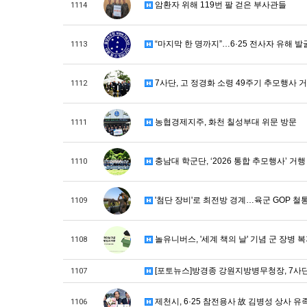
암환자 위해 119번 팔 걷은 부사관들
1114
“마지막 한 명까지”…6·25 전사자 유해 발
1113
7사단, 고 정경화 소령 49주기 추모행사 
1112
농협경제지주, 화천 칠성부대 위문 방문
1111
충남대 학군단, ‘2026 통합 추모행사’ 거행
1110
'첨단 장비'로 최전방 경계…육군 GOP 철
1109
놀유니버스, '세계 책의 날' 기념 군 장병 
1108
[포토뉴스]방경종 강원지방병무청장, 7사
1107
제천시, 6·25 참전용사 故 김병성 상사 
1106