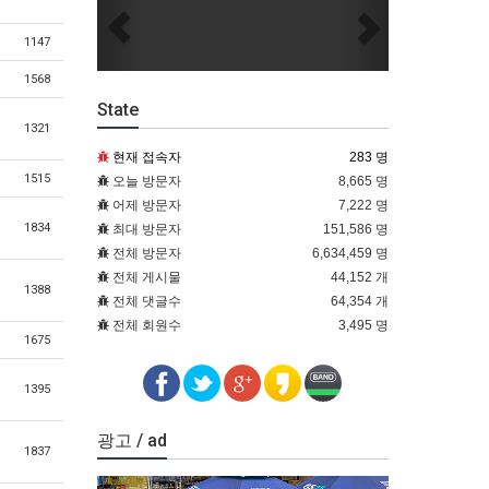
Previous
Next
1147
1568
State
1321
현재 접속자
283 명
1515
오늘 방문자
8,665 명
어제 방문자
7,222 명
1834
최대 방문자
151,586 명
전체 방문자
6,634,459 명
전체 게시물
44,152 개
1388
전체 댓글수
64,354 개
전체 회원수
3,495 명
1675
1395
광고 / ad
1837