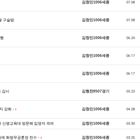
김창민1006세종
07.08
굴 구슬땀
김창민1006세종
07.08
거행
김창민1006세종
06.24
김창민1006세종
06.17
김창민1006세종
06.17
통 감시
김형찬9507경기
05.23
복지 강화
김창민1006세종
04.28
+
1
단 신병교육대 방문해 입영자 격려
김창민1006세종
03.30
유족에 화랑무공훈장 전수
김창민1006세종
03.25
+
1