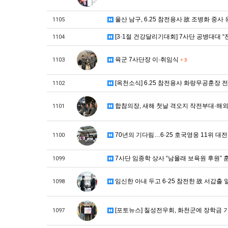
울산 남구, 6.25 참전용사 故 조병화 중
1105
[3·1절 건강달리기대회] 7사단 공병대대 
1104
육군 7사단장 이·취임식
1103
+
3
[옥천소식] 6.25 참전용사 화랑무공훈장 
1102
합참의장, 새해 첫날 격오지 작전부대·해
1101
70년의 기다림…6·25 호국영웅 11위 
1100
7사단 임종학 상사 “남몰래 보육원 후원” 
1099
임신한 아내 두고 6·25 참전한 故 서갑출 
1098
[포토뉴스] 칠성전우회, 화천군에 장학금 
1097