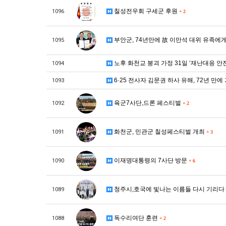
칠성전우회 구세군 후원
1096
+
2
부안군, 74년만에 故 이만석 대위 유족에
1095
노후 화천교 붕괴 가정 31일 ‘재난대응 
1094
6·25 전사자 김문권 하사 유해, 72년 만
1093
육군7사단,드론 페스티벌
1092
+
2
화천군, 민관군 칠성페스티벌 개최
1091
+
3
이재명대통령의 7사단 방문
1090
+
6
청주시,호국에 빛나는 이름들 다시 기리다
1089
독수리여단 훈련
1088
+
2