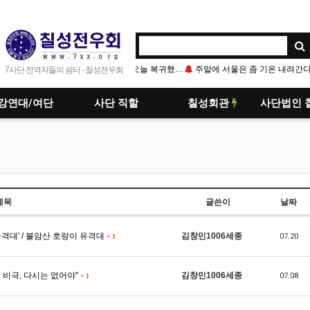
주말에 서울은 좀 기온 내려간다고는 하는데 가봐야 알듯…
7사단 전역자들의 쉼터 - 칠성전우회
강연대/여단
사단 직할
칠성회관
사단법인 
제목
글쓴이
날짜
유격대' / 불암산 호랑이 유격대
김창민1006세종
07.20
+
1
 비극, 다시는 없어야"
김창민1006세종
07.08
+
1