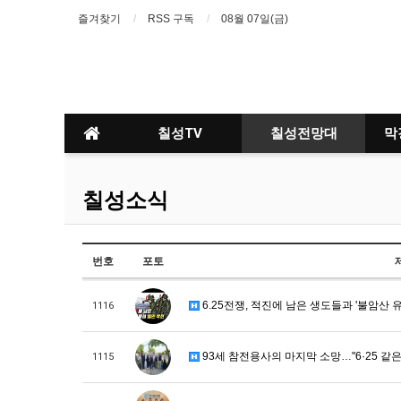
즐겨찾기
RSS 구독
08월 07일(금)
칠성TV
칠성전망대
막
칠성소식
번호
포토
6.25전쟁, 적진에 남은 생도들과 '불암산 
1116
93세 참전용사의 마지막 소망…"6·25 같은
1115