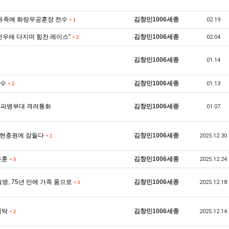
사 유족에 화랑무공훈장 전수
김창민1006세종
02.19
+
1
“전우애 다지며 힘찬 레이스”
김창민1006세종
02.04
+
2
김창민1006세종
01.14
전수
김창민1006세종
01.13
+
2
외파병부대 격려통화
김창민1006세종
01.07
대전현충원에 잠들다
김창민1006세종
2025.12.30
+
2
훈훈
김창민1006세종
2025.12.24
+
3
일병, 75년 만에 가족 품으로
김창민1006세종
2025.12.18
+
1
기탁
김창민1006세종
2025.12.14
+
2