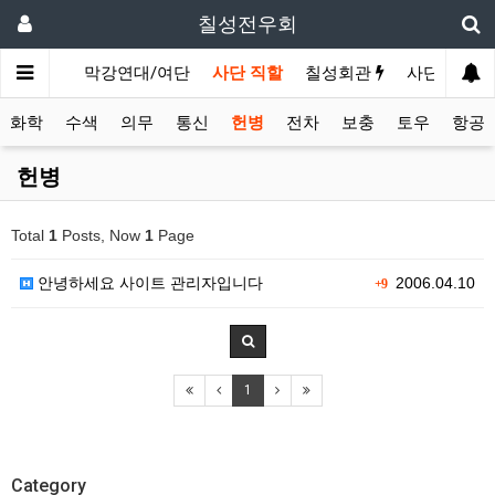
칠성전우회
성전망대
막강연대/여단
사단 직할
칠성회관
사단법인 
화학
수색
의무
통신
헌병
전차
보충
토우
항공
헌병
Total
1
Posts, Now
1
Page
안녕하세요 사이트 관리자입니다
2006.04.10
+9
1
Category