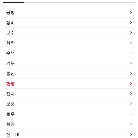
공병
정비
보수
화학
수색
의무
통신
헌병
전차
보충
토우
항공
신교대