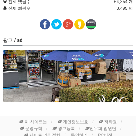
전체 댓글수
64,354 개
전체 회원수
3,495 명
광고 / ad
이 사이트는
개인정보보호
저작권
운영규칙
광고등록
전우회 임원단
사이트 가입절차
문의하기
PC버전