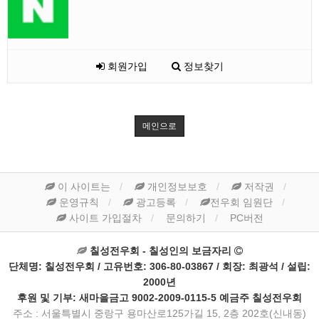
회원가입
정보찾기
메인으로
이 사이트는
개인정보보호
저작권
운영규칙
광고등록
전우회 임원단
사이트 가입절차
문의하기
PC버전
칠성전우회 - 칠성인의 보금자리
단체명: 칠성전우회 / 고유번호: 306-80-03867 / 회장: 최광석 / 설립:
2000년
후원 및 기부: 새마을금고 9002-2009-0115-5 예금주 칠성전우회
주소 : 서울특별시 중랑구 용마산로125가길 15, 2층 202호(신내동)