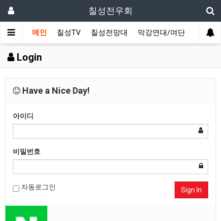
칠성전우회
메인
칠성TV
칠성전망대
막강연대/여단
사단 직
Login
Have a Nice Day!
아이디
비밀번호
자동로그인
Sign In