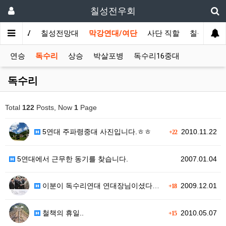
칠성전우회
칠성TV
칠성전망대
막강연대/여단
사단 직할
칠성회관
연승
독수리
상승
박살포병
독수리16중대
독수리
Total
122
Posts, Now
1
Page
5연대 주파령중대 사진입니다.ㅎㅎ
2010.11.22
+22
5연대에서 근무한 동기를 찾습니다.
2007.01.04
이분이 독수리연대 연대장님이셨다는건.…
2009.12.01
+18
철책의 휴일..
2010.05.07
+15