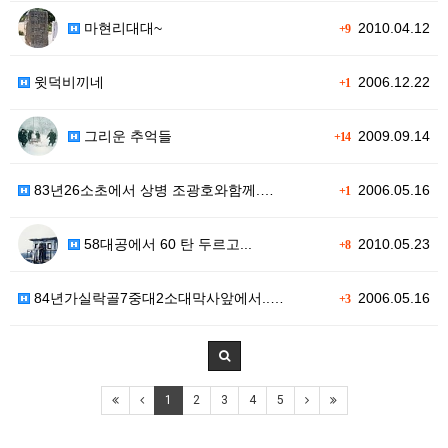
마현리대대~
2010.04.12
+9
윗덕비끼네
2006.12.22
+1
그리운 추억들
2009.09.14
+14
83년26소초에서 상병 조광호와함께.…
2006.05.16
+1
58대공에서 60 탄 두르고...
2010.05.23
+8
84년가실락골7중대2소대막사앞에서..…
2006.05.16
+3
1
2
3
4
5