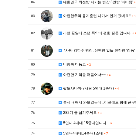
대한민국 최전방 지키는 병장 3인방 '파이팅'
84
+
아련한추억 동계훈련 나가서 인거 갔네요!!
83
+
3
라면 끓일때 쓰던 폭약에 관한 질문 입니다.
82
+
2
7사단 김한수 병장, 선행한 일들 잔잔한 '감동'
81
비망록 더듬고
80
+
2
아련한 기억을 더듬어서~~
79
+
4
팔도사나이(7사단 5연대 1중대)
78
+
4
혹시나 해서 와보았는데...이곳에도 함께 근무했
77
282기 글 남겨주세요
76
+
1
5연대 4대대 15중대입니다.
75
+
6
5연대4대대14중대1소대
74
+
7