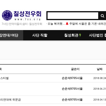
주말에 서울은 좀 기온 내려간다고는 하는데 가봐야 알듯…
7사단 전역자들의 쉼터 - 칠성전우회
강연대/여단
사단 직할
칠성회관
사단법인 
목
글쓴이
날짜
5 페스티벌
손은석9705서울
2018.08.24
손은석9705서울
2018.06.21
수리연대에 위문금
손은석9705서울
2018.04.13