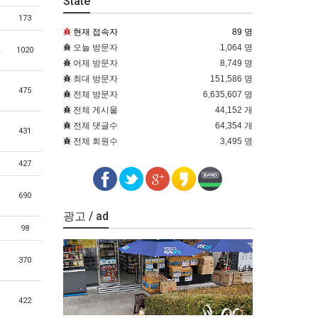
State
173
현재 접속자
89 명
오늘 방문자
1,064 명
1020
어제 방문자
8,749 명
최대 방문자
151,586 명
475
전체 방문자
6,635,607 명
전체 게시물
44,152 개
전체 댓글수
64,354 개
431
전체 회원수
3,495 명
427
690
광고 / ad
98
370
422