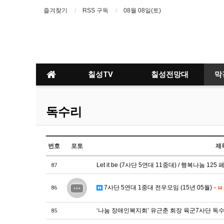
즐겨찾기
RSS 구독
08월 08일(토)
칠성TV
칠성전망대
막
독수리
번호
포토
제
Let it be (7사단 5연대 11중대) / 행복나눔 12
87
7사단 5연대 1중대 전우모임 (15년 05월)
86
+
14
‘나눔 장애인복지회’ 유근춘 회장 육군7사단 독
85