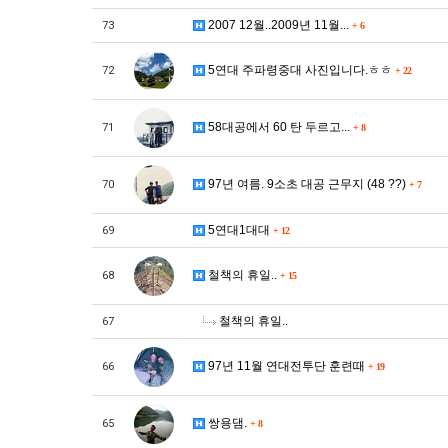
2007 12월..2009년 11월...
73
+
6
5연대 주파령중대 사진입니다.ㅎㅎ
72
+
22
58대공에서 60 탄 두르고...
71
+
8
97년 여름. 9소초 대공 근무지 (48 ??)
70
+
7
5연대1대대
69
+
12
철책의 휴일..
68
+
15
철책의 휴일..
67
97년 11월 연대전투단 훈련때
66
+
19
쌍용댐.
65
+
8