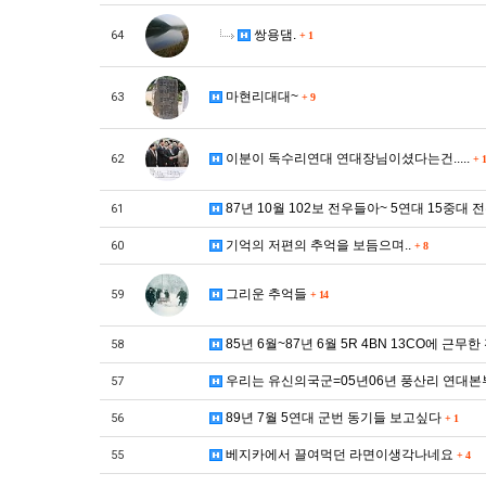
쌍용댐.
64
+
1
마현리대대~
63
+
9
이분이 독수리연대 연대장님이셨다는건.....
62
+
1
87년 10월 102보 전우들아~ 5연대 15중대
61
기억의 저편의 추억을 보듬으며..
60
+
8
그리운 추억들
59
+
14
85년 6월~87년 6월 5R 4BN 13CO에 근무
58
우리는 유신의국군=05년06년 풍산리 연대
57
89년 7월 5연대 군번 동기들 보고싶다
56
+
1
베지카에서 끌여먹던 라면이생각나네요
55
+
4