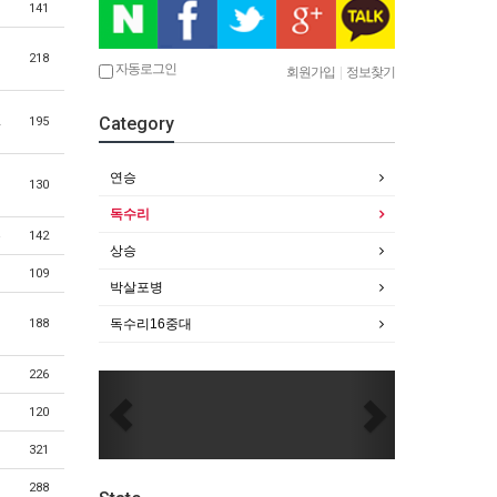
141
218
자동로그인
회원가입
|
정보찾기
Category
195
연승
130
독수리
142
상승
109
박살포병
188
독수리16중대
226
Previous
Next
120
321
288