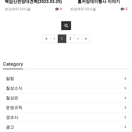
백암산전망대견학(2023.03.25)
홈커밍데이행사 이야기
9
5
최장옥9710서울
최장옥9710서울
1
2
Category
알림
칠성소식
칠성은
운영규칙
경조사
광고