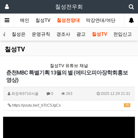
칠성전우회
메인
칠성TV
칠성전망대
막강연대/여단
사단 직
소식
칠성은
운영규칙
경조사
광고
칠성TV
전입신고
칠성TV
칠성TV 유튜브 채널
춘천MBC 특별기획 13월의 별 (에티오피아장학회홍보
영상)
최장옥9710서울
0
263
2025.12.29 21:31
https://youtu.be/I_bTcC5JgCs
71