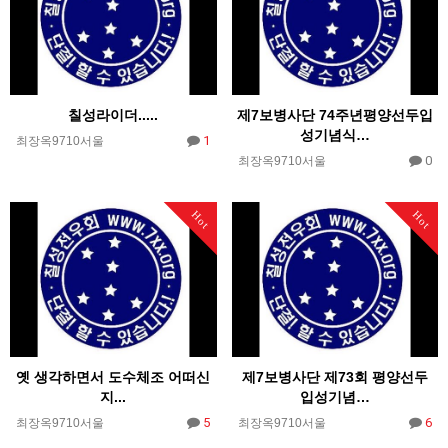
칠성라이더.....
제7보병사단 74주년평양선두입
성기념식…
1
최장옥9710서울
0
최장옥9710서울
Hot
Hot
옛 생각하면서 도수체조 어떠신
제7보병사단 제73회 평양선두
지...
입성기념…
5
6
최장옥9710서울
최장옥9710서울