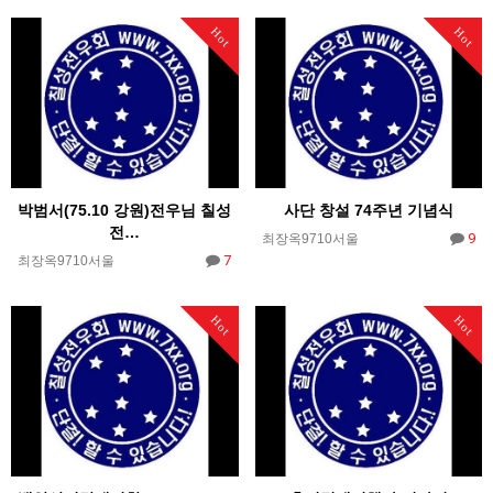
Hot
Hot
박범서(75.10 강원)전우님 칠성
사단 창설 74주년 기념식
전…
9
최장옥9710서울
7
최장옥9710서울
Hot
Hot