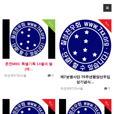
Now
Hot
춘천MBC 특별기획 13월의 별
(에…
0
최장옥9710서울
제7보병사단 75주년평양선두입
성기념식…
1
최장옥9710서울
Hot
Hot