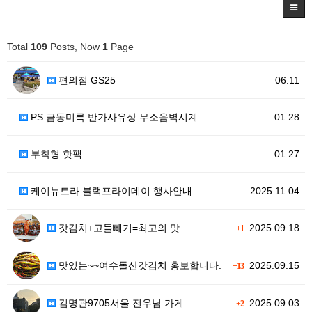
Total
109
Posts, Now
1
Page
편의점 GS25
06.11
PS 금동미륵 반가사유상 무소음벽시계
01.28
부착형 핫팩
01.27
케이뉴트라 블랙프라이데이 행사안내
2025.11.04
갓김치+고들빼기=최고의 맛
2025.09.18
+1
맛있는~~여수돌산갓김치 홍보합니다.
2025.09.15
+13
김명관9705서울 전우님 가게
2025.09.03
+2