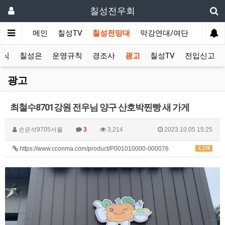
칠성전우회
메인
칠성TV
칠성전망대
막강연대/여단
사단 직
소식
칠성은
운영규칙
경조사
광고
칠성TV
전입신고
광고
최철수8701강원 전우님 양구 산호박찐빵 새 가게
손은석9705서울
3
3,214
2023.10.05 15:25
https://www.cconma.com/product/P001010000-000076
1,178