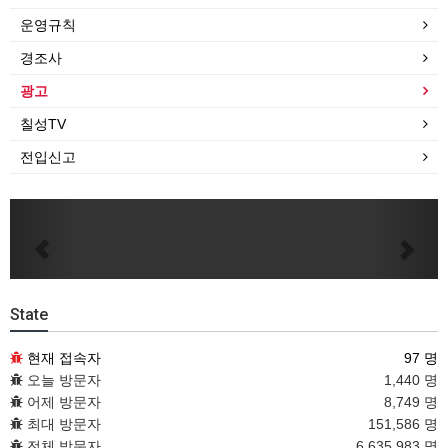
운영규칙
경조사
광고
칠성TV
전입신고
Previous
Next
State
현재 접속자
97 명
오늘 방문자
1,440 명
어제 방문자
8,749 명
최대 방문자
151,586 명
전체 방문자
6,635,983 명