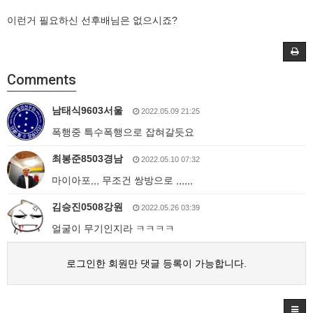
이런거 필요하신 선후배님은 없으시죠?
Comments
남태식9603서울
2022.05.09 21:25
폭행중 특수폭행으로 잡혀갈듯요
최봉준8503경남
2022.05.10 07:32
마이아포,,, 무조건 쌍방으로 ,,,,,,
김승진0508강원
2022.05.26 03:39
얼굴이 무기인지라 ㅋㅋㅋㅋ
로그인한 회원만 댓글 등록이 가능합니다.