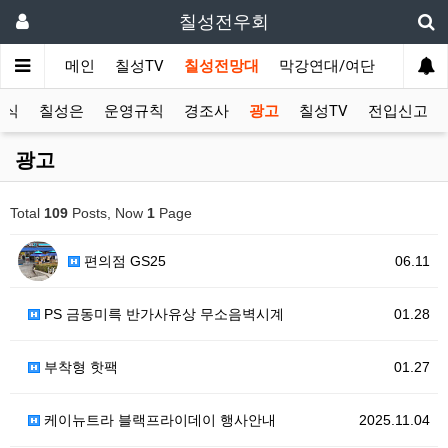
칠성전우회
메인
칠성TV
칠성전망대
막강연대/여단
사단 직
소식
칠성은
운영규칙
경조사
광고
칠성TV
전입신고
광고
Total
109
Posts, Now
1
Page
편의점 GS25
06.11
PS 금동미륵 반가사유상 무소음벽시계
01.28
부착형 핫팩
01.27
케이뉴트라 블랙프라이데이 행사안내
2025.11.04