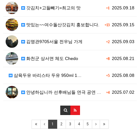
갓김치+고들빼기=최고의 맛
2025.09.18
+1
맛있는~~여수돌산갓김치 홍보합니다.
2025.09.15
+13
김명관9705서울 전우님 가게
2025.09.03
+2
화천군 상서면 체도 Chedo
2025.08.21
+8
삼육두유 바리스타 두유 950ml 1…
2025.08.08
+5
안녕하십니까 선후배님들 연극 공연 소…
2025.07.02
+4
1
2
3
4
5