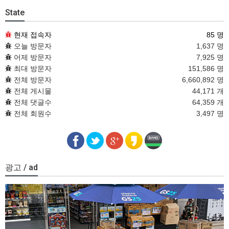
State
현재 접속자
85 명
오늘 방문자
1,637 명
어제 방문자
7,925 명
최대 방문자
151,586 명
전체 방문자
6,660,892 명
전체 게시물
44,171 개
전체 댓글수
64,359 개
전체 회원수
3,497 명
광고 / ad