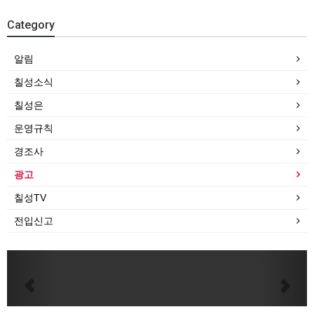
Category
알림
칠성소식
칠성은
운영규칙
경조사
광고
칠성TV
전입신고
Previous
Next