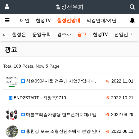
칠성전우회
메인
칠성TV
칠성전망대
막강연대/여단
사단 직
소식
칠성은
운영규칙
경조사
광고
칠성TV
전입신고
광고
Total
109
Posts, Now
5
Page
심훈9904서울 전우님 사업장입니다.
2022.11.01
+6
END2START - 최장옥9710…
2022.10.21
+5
마블프리즘차량용 핸드폰거치대/T맵연동…
2022.08.29
+5
홍천강 모곡 소형전원주택지 분양 안내
2022.08.11
+9