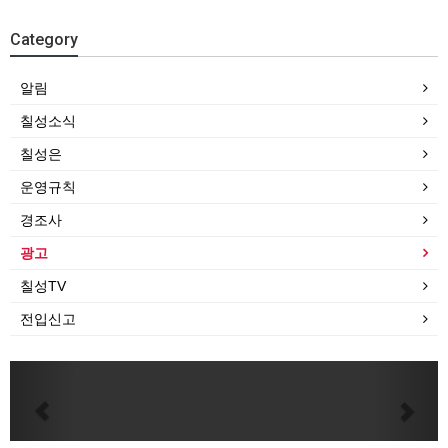
Category
알림
칠성소식
칠성은
운영규칙
경조사
광고
칠성TV
전입신고
Previous
Next