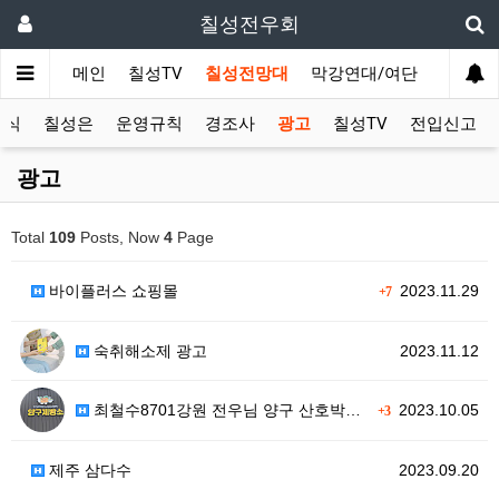
칠성전우회
메인
칠성TV
칠성전망대
막강연대/여단
사단 직
소식
칠성은
운영규칙
경조사
광고
칠성TV
전입신고
광고
Total
109
Posts, Now
4
Page
바이플러스 쇼핑몰
2023.11.29
+7
숙취해소제 광고
2023.11.12
최철수8701강원 전우님 양구 산호박…
2023.10.05
+3
제주 삼다수
2023.09.20