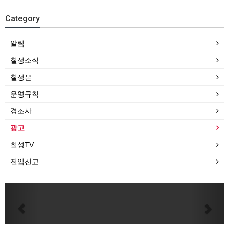
Category
알림
칠성소식
칠성은
운영규칙
경조사
광고
칠성TV
전입신고
Previous
Next