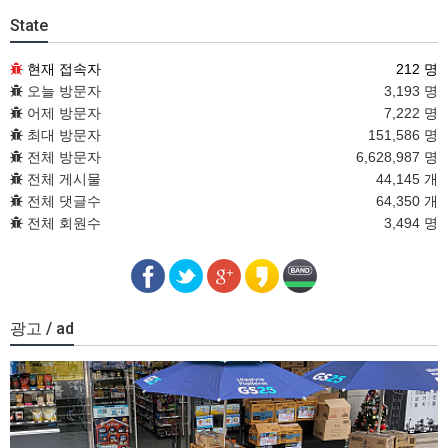
State
현재 접속자
212 명
오늘 방문자
3,193 명
어제 방문자
7,222 명
최대 방문자
151,586 명
전체 방문자
6,628,987 명
전체 게시물
44,145 개
전체 댓글수
64,350 개
전체 회원수
3,494 명
광고 / ad