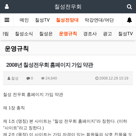
칠성전우회
메인
칠성TV
칠성전망대
막강연대/여단
사단 직
알림
칠성소식
칠성은
운영규칙
경조사
광고
칠성TV
운영규칙
2008년 칠성전우회 홈페이지 가입 약관
칠성
0
24,640
2008.12.29 15:19
칠성 전우회 홈페이지 가입 약관
제 1장 총칙
제 1조 (명칭) 본 사이트는 "칠성 전우회 홈페이지"라 칭한다. (이하
"사이트"라고 칭한다.)
제 2조 (목적) 이 사이트는 가입 자격이 있는 회원들의 상호 친목을 도