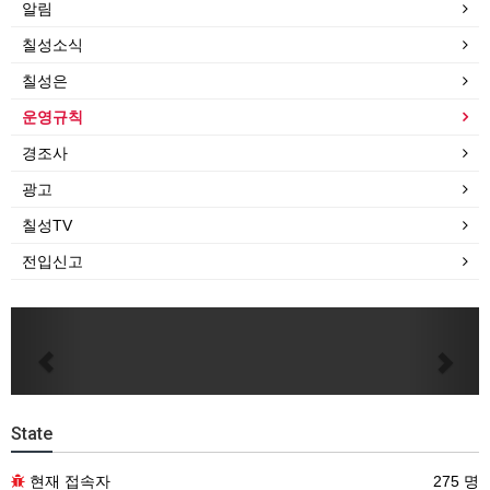
알림
칠성소식
칠성은
운영규칙
경조사
광고
칠성TV
전입신고
Previous
Next
State
현재 접속자
275 명