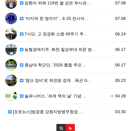
암환자 위해 119번 팔 걷은 부사관…
07.08
“마지막 한 명까지”…6·25 전사자…
07.08
7사단, 고 정경화 소령 49주기 추…
06.24
농협경제지주, 화천 칠성부대 위문 방…
06.17
충남대 학군단, ‘2026 통합 추모…
06.17
'첨단 장비'로 최전방 경계…육군 G…
05.23
놀유니버스, '세계 책의 날' 기념 …
04.28
+1
[포토뉴스]방경종 강원지방병무청장, …
03.30