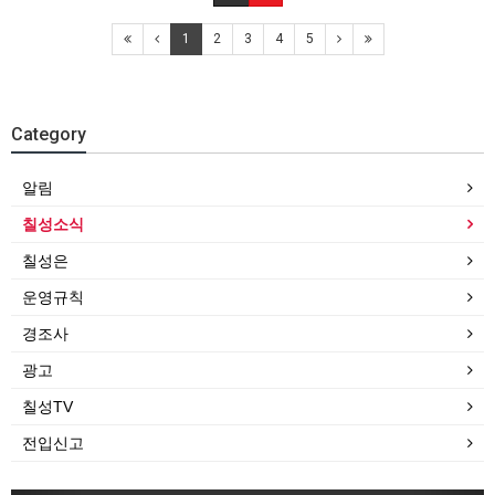
1
2
3
4
5
Category
알림
칠성소식
칠성은
운영규칙
경조사
광고
칠성TV
전입신고