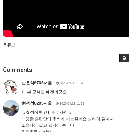
유튜브
Comments
손은석9705서울
2025.09.08 11:20
이 분 군복도 예전꺼군요.
최광석8209서울
2025.09.19 11:19
☆칠성장병 7대 준수사항☆
1.강한 훈련만이 우리에 사는길이요 승리의 길이다
2.용자는 살고 겁자는 죽는다
3.전우를 아켜라