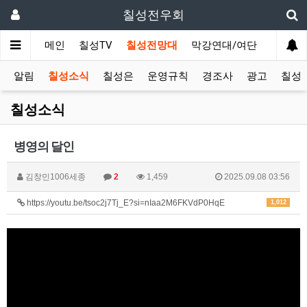
칠성전우회
메인
칠성TV
칠성전망대
막강연대/여단
사단 직
알림
칠성소식
칠성은
운영규칙
경조사
광고
칠성T
칠성소식
병영의 달인
김창민1006세종
2
1,459
2025.09.08 03:56
https://youtu.be/tsoc2j7Tj_E?si=nIaa2M6FKVdP0HqE
1,012