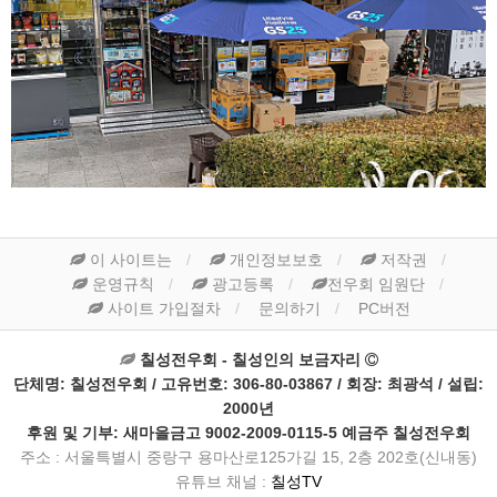
이 사이트는
개인정보보호
저작권
운영규칙
광고등록
전우회 임원단
사이트 가입절차
문의하기
PC버전
칠성전우회 - 칠성인의 보금자리
단체명: 칠성전우회 / 고유번호: 306-80-03867 / 회장: 최광석 / 설립:
2000년
후원 및 기부: 새마을금고 9002-2009-0115-5 예금주 칠성전우회
주소 : 서울특별시 중랑구 용마산로125가길 15, 2층 202호(신내동)
유튜브 채널 :
칠성TV