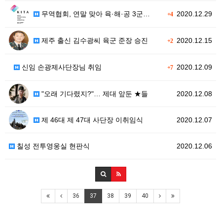
무역협회, 연말 맞아 육·해·공 3군…
2020.12.29
+4
제주 출신 김수광씨 육군 준장 승진
2020.12.15
+2
신임 손광제사단장님 취임
2020.12.09
+7
"오래 기다렸지?"… 제대 앞둔 ★들
2020.12.08
제 46대 제 47대 사단장 이취임식
2020.12.07
칠성 전투영웅실 현판식
2020.12.06
36
37
38
39
40