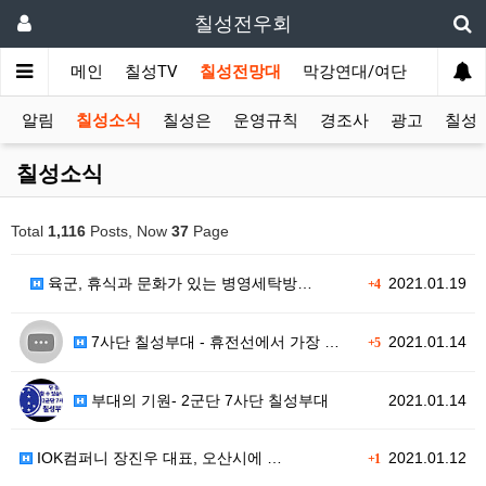
칠성전우회
메인
칠성TV
칠성전망대
막강연대/여단
사단 직
알림
칠성소식
칠성은
운영규칙
경조사
광고
칠성T
칠성소식
Total
1,116
Posts, Now
37
Page
육군, 휴식과 문화가 있는 병영세탁방…
2021.01.19
+4
7사단 칠성부대 - 휴전선에서 가장 …
2021.01.14
+5
부대의 기원- 2군단 7사단 칠성부대
2021.01.14
IOK컴퍼니 장진우 대표, 오산시에 …
2021.01.12
+1