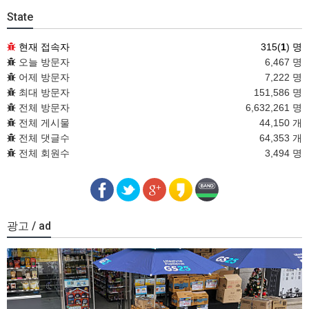
State
현재 접속자
315(
1
) 명
오늘 방문자
6,467 명
어제 방문자
7,222 명
최대 방문자
151,586 명
전체 방문자
6,632,261 명
전체 게시물
44,150 개
전체 댓글수
64,353 개
전체 회원수
3,494 명
광고 / ad