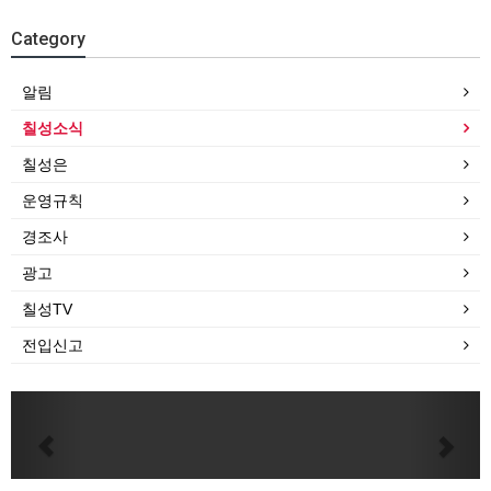
Category
알림
칠성소식
칠성은
운영규칙
경조사
광고
칠성TV
전입신고
Previous
Next