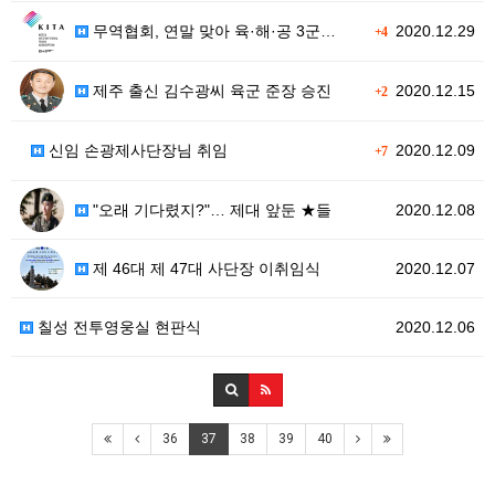
무역협회, 연말 맞아 육·해·공 3군…
2020.12.29
+4
제주 출신 김수광씨 육군 준장 승진
2020.12.15
+2
신임 손광제사단장님 취임
2020.12.09
+7
"오래 기다렸지?"… 제대 앞둔 ★들
2020.12.08
제 46대 제 47대 사단장 이취임식
2020.12.07
칠성 전투영웅실 현판식
2020.12.06
36
37
38
39
40