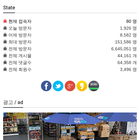
State
현재 접속자
80 명
오늘 방문자
1,926 명
어제 방문자
8,582 명
최대 방문자
151,586 명
전체 방문자
6,645,051 명
전체 게시물
44,161 개
전체 댓글수
64,358 개
전체 회원수
3,496 명
광고 / ad