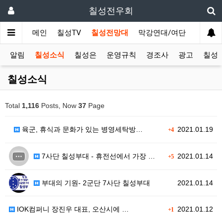
칠성전우회
메인
칠성TV
칠성전망대
막강연대/여단
사단 직
알림
칠성소식
칠성은
운영규칙
경조사
광고
칠성T
칠성소식
Total
1,116
Posts, Now
37
Page
육군, 휴식과 문화가 있는 병영세탁방…
2021.01.19
+4
7사단 칠성부대 - 휴전선에서 가장 …
2021.01.14
+5
부대의 기원- 2군단 7사단 칠성부대
2021.01.14
IOK컴퍼니 장진우 대표, 오산시에 …
2021.01.12
+1