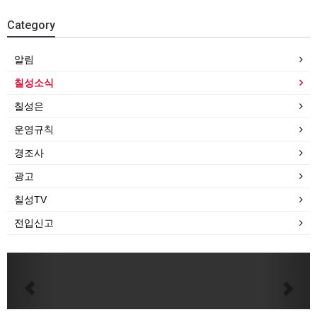
Category
알림
칠성소식
칠성은
운영규칙
경조사
광고
칠성TV
전입신고
Previous
Next