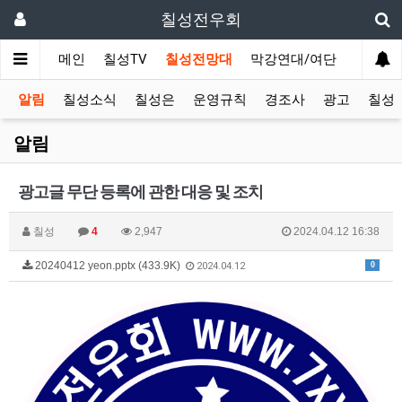
칠성전우회
메인
칠성TV
칠성전망대
막강연대/여단
사단 직
알림
칠성소식
칠성은
운영규칙
경조사
광고
칠성T
알림
광고글 무단 등록에 관한 대응 및 조치
칠성
4
2,947
2024.04.12 16:38
20240412 yeon.pptx (433.9K)
0
2024.04.12