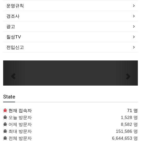
운영규칙
경조사
광고
칠성TV
전입신고
Previous
Next
State
현재 접속자
71 명
오늘 방문자
1,528 명
어제 방문자
8,582 명
최대 방문자
151,586 명
전체 방문자
6,644,653 명