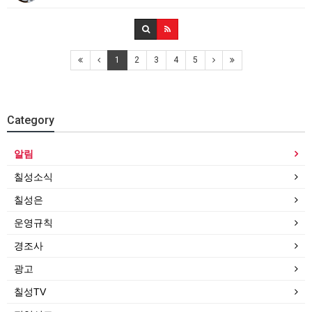
1
2
3
4
5
Category
알림
칠성소식
칠성은
운영규칙
경조사
광고
칠성TV