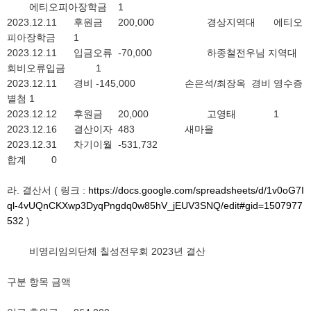
에티오피아장학금
1
2023.12.11
후원금
200,000
경상지역대
에티오
피아장학금
1
2023.12.11
입금오류
-70,000
하종철전우님 지역대
회비오류입금
1
2023.12.11
경비
-145,000
손은석/최장옥
경비 영수증
별첨
1
2023.12.12
후원금
20,000
고영태
1
2023.12.16
결산이자
483
새마을
2023.12.31
차기이월
-531,732
합계
0
라. 결산서 ( 링크 :
https://docs.google.com/spreadsheets/d/1v0oG7I
ql-4vUQnCKXwp3DyqPngdq0w85hV_jEUV3SNQ/edit#gid=1507977
532
)
비영리임의단체 칠성전우회 2023년 결산
구분
항목
금액