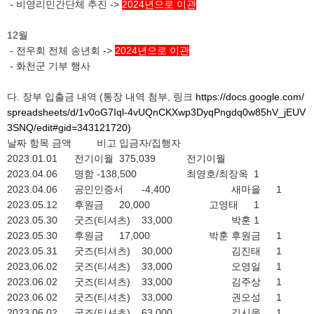
- 비영리민간단체 추진 ->
2024년으로 이관
12월
- 전우회 전체 송년회 ->
2024년으로 이관
- 화천군 기부 행사
다. 장부 입출금 내역 (통장 내역 첨부, 링크
https://docs.google.com/
spreadsheets/d/1v0oG7Iql-4vUQnCKXwp3DyqPngdq0w85hV_jEUV
3SNQ/edit#gid=343121720)
날짜
항목
금액
비고
입금자/집행자
2023.01.01
전기이월
375,039
전기이월
2023.04.06
명함
-138,500
최영호/최장옥
1
2023.04.06
공인인증서
-4,400
새마을
1
2023.05.12
후원금
20,000
고영태
1
2023.05.30
굿즈(티셔츠)
33,000
박훈
1
2023.05.30
후원금
17,000
박훈 후원금
1
2023.05.31
굿즈(티셔츠)
30,000
김진태
1
2023.06.02
굿즈(티셔츠)
33,000
오영일
1
2023.06.02
굿즈(티셔츠)
33,000
김주상
1
2023.06.02
굿즈(티셔츠)
33,000
권오성
1
2023.06.02
굿즈(티셔츠)
63,000
김시욱
1