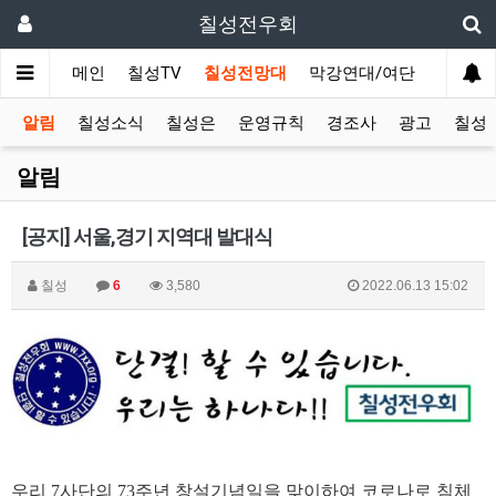
칠성전우회
메인
칠성TV
칠성전망대
막강연대/여단
사단 직
알림
칠성소식
칠성은
운영규칙
경조사
광고
칠성T
알림
[공지] 서울,경기 지역대 발대식
칠성
6
3,580
2022.06.13 15:02
우리 7사단의 73주년 창설기념일을 맞이하여 코로나로 침체