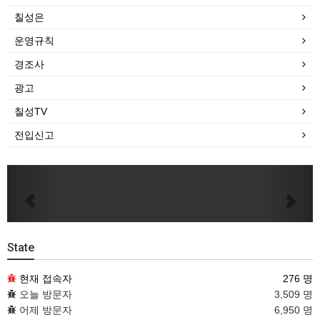
칠성은
운영규칙
경조사
광고
칠성TV
전입신고
Previous
Next
State
현재 접속자
276 명
오늘 방문자
3,509 명
어제 방문자
6,950 명