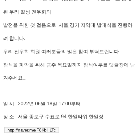
된 우리 칠성 전우회의
발전을 위한 첫 걸음으로 서울,경기 지역대 발대식을 진행하
려 합니다.
우리 전우회 회원 여러분들의 많은 참여 부탁드립니다.
참석을 파악을 위해 금주 목요일까지 참석여부를 댓글창에 남
겨주세요...
일 시
: 2022
년
06
월
18
일
17:00
부터
장 소
:
서울 종로구 수표로
94
한일타워 한일장
http://naver.me/F8KbHLTc