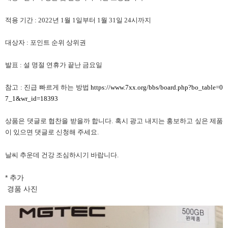
적용 기간
: 2022
년
1
월
1
일부터
1
월
31
일
24
시까지
대상자
:
포인트 순위 상위권
발표
:
설 명절 연휴가 끝난 금요일
참고
:
진급 빠르게 하는 방법
https://www.7xx.org/bbs/board.php?bo_table=0
7_1&wr_id=18393
상품은 댓글로 협찬을 받을까 합니다
.
혹시 광고 내지는 홍보하고 싶은 제품
이 있으면 댓글로 신청해 주세요
.
날씨 추운데 건강 조심하시기 바랍니다
.
* 추가
경품 사진