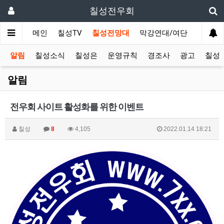
칠성전우회
메인
칠성TV
칠성전망대
막강연대/여단
사단 직
알림
칠성소식
칠성은
운영규칙
경조사
광고
칠성T
알림
전우회 사이트 활성화를 위한 이벤트
칠성
8
4,105
2022.01.14 18:21