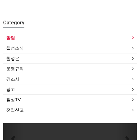
Category
알림
칠성소식
칠성은
운영규칙
경조사
광고
칠성TV
전입신고
Previous
Next