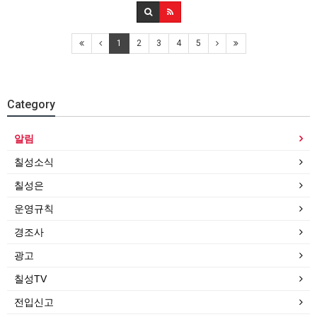
1
2
3
4
5
Category
알림
칠성소식
칠성은
운영규칙
경조사
광고
칠성TV
전입신고