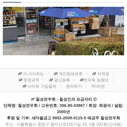
이 사이트는
개인정보보호
저작권
운영규칙
광고등록
전우회 임원단
사이트 가입절차
문의하기
PC버전
칠성전우회 - 칠성인의 보금자리
단체명: 칠성전우회 / 고유번호: 306-80-03867 / 회장: 최광석 / 설립:
2000년
후원 및 기부: 새마을금고 9002-2009-0115-5 예금주 칠성전우회
주소 : 서울특별시 중랑구 용마산로125가길 15, 2층 202호(신내동)