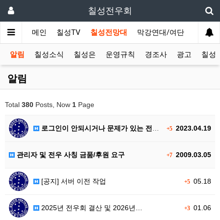
칠성전우회
메인
칠성TV
칠성전망대
막강연대/여단
사단 직
알림
칠성소식
칠성은
운영규칙
경조사
광고
칠성T
알림
Total
380
Posts, Now
1
Page
로그인이 안되시거나 문제가 있는 전우…
2023.04.19
+5
관리자 및 전우 사칭 금품/후원 요구
2009.03.05
+7
[공지] 서버 이전 작업
05.18
+5
2025년 전우회 결산 및 2026년…
01.06
+3