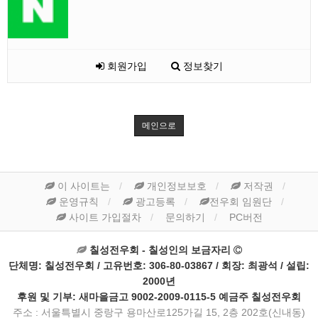
회원가입
정보찾기
메인으로
이 사이트는
개인정보보호
저작권
운영규칙
광고등록
전우회 임원단
사이트 가입절차
문의하기
PC버전
칠성전우회 - 칠성인의 보금자리
단체명: 칠성전우회 / 고유번호: 306-80-03867 / 회장: 최광석 / 설립:
2000년
후원 및 기부: 새마을금고 9002-2009-0115-5 예금주 칠성전우회
주소 : 서울특별시 중랑구 용마산로125가길 15, 2층 202호(신내동)