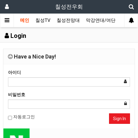
칠성전우회
메인
칠성TV
칠성전망대
막강연대/여단
사단 직
Login
Have a Nice Day!
아이디
비밀번호
자동로그인
Sign In