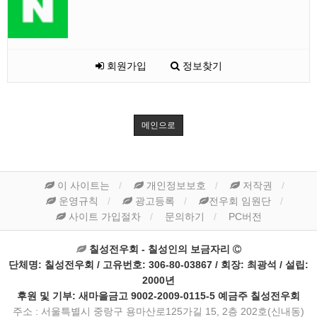
회원가입
정보찾기
메인으로
이 사이트는
개인정보보호
저작권
운영규칙
광고등록
전우회 임원단
사이트 가입절차
문의하기
PC버전
칠성전우회 - 칠성인의 보금자리
단체명: 칠성전우회 / 고유번호: 306-80-03867 / 회장: 최광석 / 설립:
2000년
후원 및 기부: 새마을금고 9002-2009-0115-5 예금주 칠성전우회
주소 : 서울특별시 중랑구 용마산로125가길 15, 2층 202호(신내동)