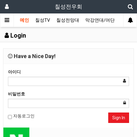
칠성전우회
메인
칠성TV
칠성전망대
막강연대/여단
사단 직
Login
Have a Nice Day!
아이디
비밀번호
자동로그인
Sign In