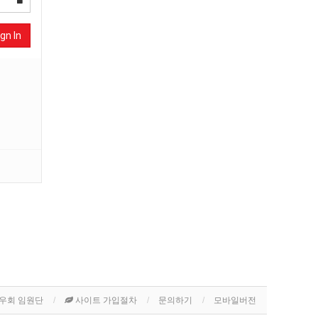
gn In
우회 임원단
사이트 가입절차
문의하기
모바일버전