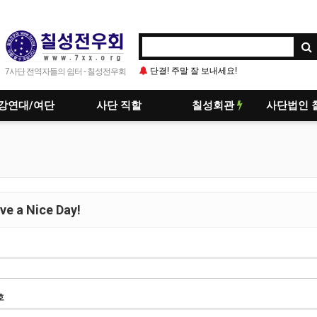
단결! 주말 잘 보내세요!
단결. 점호합니다.
7사단 전역자들의 쉼터 - 칠성전우회
강연대/여단
사단 직할
칠성회관
사단법인 
e a Nice Day!
호