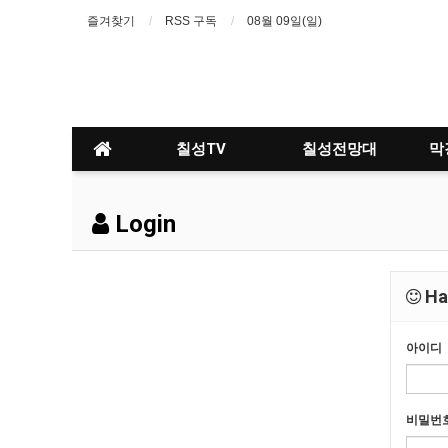
즐겨찾기
RSS 구독
08월 09일(일)
칠성TV
칠성전망대
막
Login
Hav
아이디
비밀번