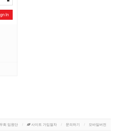
gn In
우회 임원단
사이트 가입절차
문의하기
모바일버전