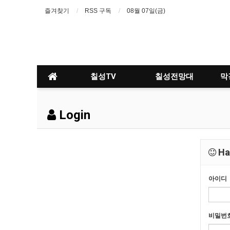
즐겨찾기
RSS 구독
08월 07일(금)
칠성TV
칠성전망대
막
Login
Hav
아이디
비밀번