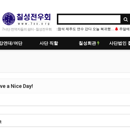
저녁점호참석 제주도 연수 갔다 오늘 복귀했네요 단결
주말에 서울은 좀 기온 내려간다고는 하는데 가봐야
7사단 전역자들의 쉼터 - 칠성전우회
강연대/여단
사단 직할
칠성회관
사단법인 
e a Nice Day!
호