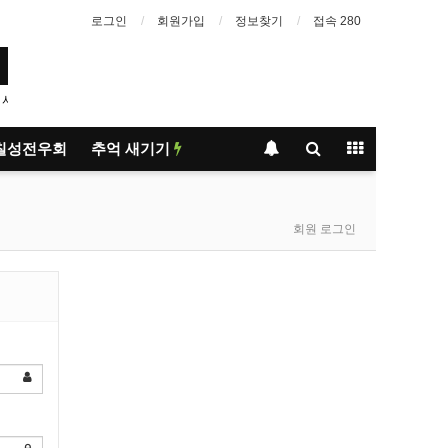
로그인
회원가입
정보찾기
접속 280
 알듯…
1
칠성전우회
추억 새기기
회원 로그인