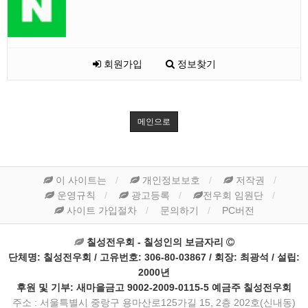
회원가입
정보찾기
메인으로
이 사이트는
개인정보보호
저작권
운영규칙
광고등록
전우회 임원단
사이트 가입절차
문의하기
PC버전
칠성전우회 - 칠성인의 보금자리
단체명: 칠성전우회 / 고유번호: 306-80-03867 / 회장: 최광석 / 설립:
2000년
후원 및 기부: 새마을금고 9002-2009-0115-5 예금주 칠성전우회
주소 : 서울특별시 중랑구 용마산로125가길 15, 2층 202호(신내동)