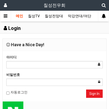
칠성전우회
메인
칠성TV
칠성전망대
막강연대/여단
사단 직
Login
Have a Nice Day!
아이디
비밀번호
자동로그인
Sign In