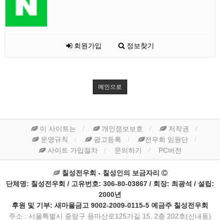
회원가입
정보찾기
메인으로
이 사이트는
개인정보보호
저작권
운영규칙
광고등록
전우회 임원단
사이트 가입절차
문의하기
PC버전
칠성전우회 - 칠성인의 보금자리
단체명: 칠성전우회 / 고유번호: 306-80-03867 / 회장: 최광석 / 설립:
2000년
후원 및 기부: 새마을금고 9002-2009-0115-5 예금주 칠성전우회
주소 : 서울특별시 중랑구 용마산로125가길 15, 2층 202호(신내동)