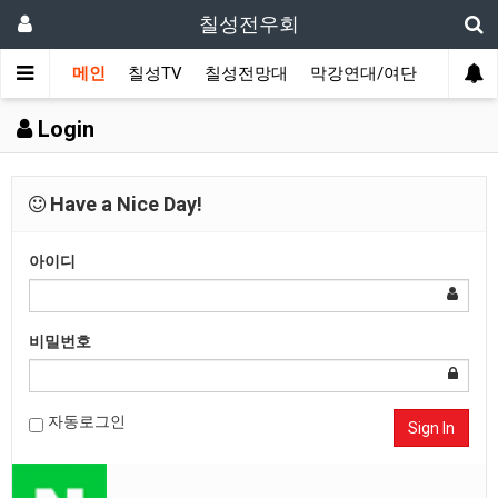
칠성전우회
메인
칠성TV
칠성전망대
막강연대/여단
사단 직
Login
Have a Nice Day!
아이디
비밀번호
자동로그인
Sign In