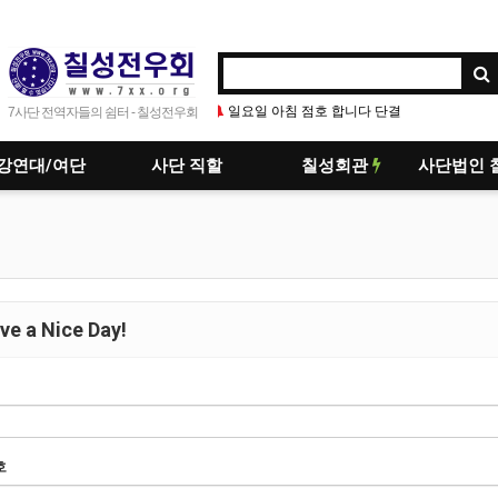
일요일 아침 점호 합니다 단결
단결! 주말 잘 보내세
7사단 전역자들의 쉼터 - 칠성전우회
강연대/여단
사단 직할
칠성회관
사단법인 
e a Nice Day!
호