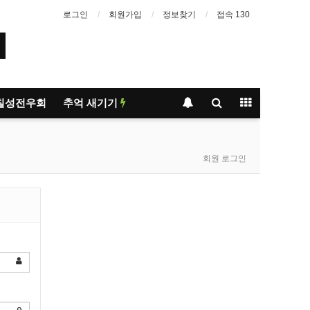
로그인
회원가입
정보찾기
접속 130
요!
칠성전우회
추억 새기기
회원 로그인