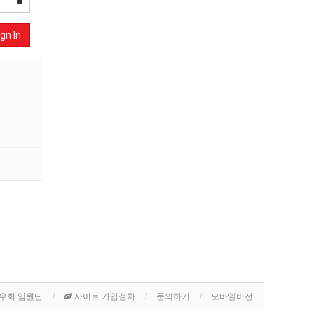
gn In
우회 임원단
사이트 가입절차
문의하기
모바일버전