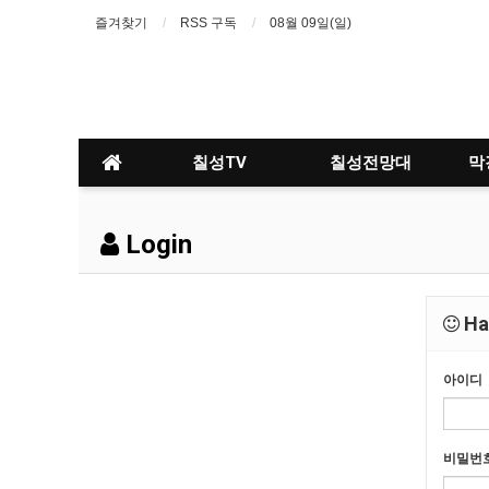
즐겨찾기
RSS 구독
08월 09일(일)
칠성TV
칠성전망대
막
Login
Hav
아이디
비밀번