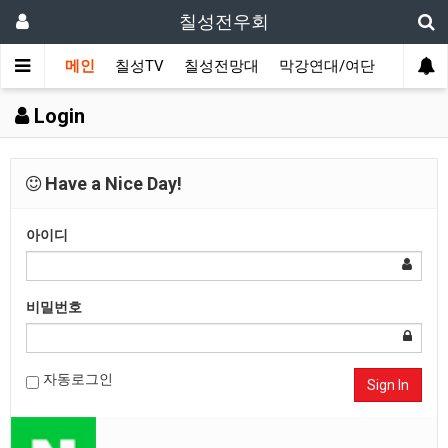
칠성전우회
메인
칠성TV
칠성전망대
막강연대/여단
사단 직
Login
Have a Nice Day!
아이디
비밀번호
자동로그인
Sign In