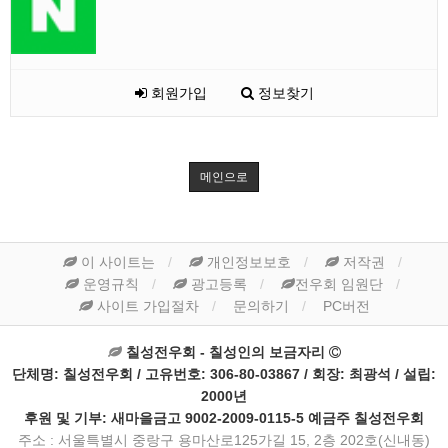
회원가입
정보찾기
메인으로
이 사이트는
개인정보보호
저작권
운영규칙
광고등록
전우회 임원단
사이트 가입절차
문의하기
PC버전
칠성전우회 - 칠성인의 보금자리
단체명: 칠성전우회 / 고유번호: 306-80-03867 / 회장: 최광석 / 설립:
2000년
후원 및 기부: 새마을금고 9002-2009-0115-5 예금주 칠성전우회
주소 : 서울특별시 중랑구 용마산로125가길 15, 2층 202호(신내동)