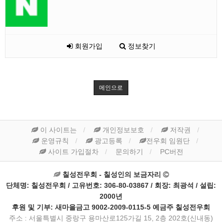
회원가입
정보찾기
메인으로
이 사이트는
개인정보보호
저작권
운영규칙
광고등록
전우회 임원단
사이트 가입절차
문의하기
PC버전
칠성전우회 - 칠성인의 보금자리
단체명: 칠성전우회 / 고유번호: 306-80-03867 / 회장: 최광석 / 설립:
2000년
후원 및 기부: 새마을금고 9002-2009-0115-5 예금주 칠성전우회
주소 : 서울특별시 중랑구 용마산로125가길 15, 2층 202호(신내동)