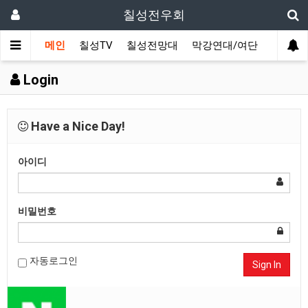
칠성전우회
메인
칠성TV
칠성전망대
막강연대/여단
사단 직
Login
Have a Nice Day!
아이디
비밀번호
자동로그인
Sign In