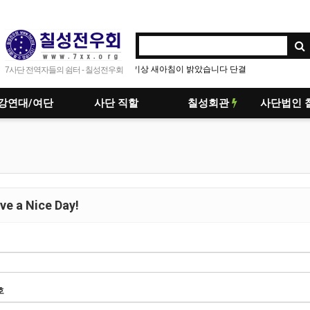
기상 새아침이 밝았습니다 단결
안양번개
7사단 전역자들의 쉼터 - 칠성전우회
강연대/여단
사단 직할
칠성회관
사단법인 
e a Nice Day!
호