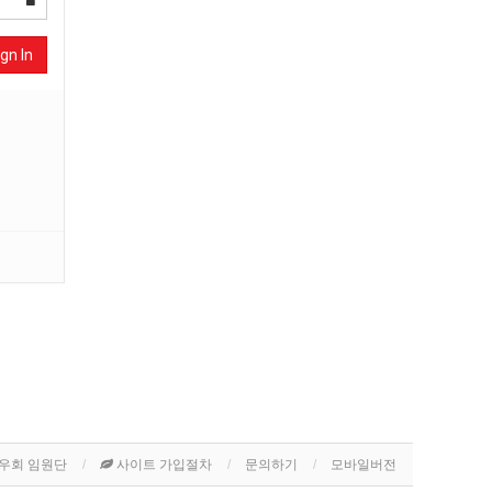
gn In
우회 임원단
사이트 가입절차
문의하기
모바일버전