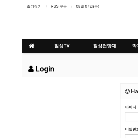
즐겨찾기
RSS 구독
08월 07일(금)
칠성TV
칠성전망대
막
Login
Hav
아이디
비밀번