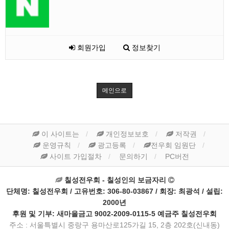
회원가입
정보찾기
메인으로
이 사이트는
개인정보보호
저작권
운영규칙
광고등록
전우회 임원단
사이트 가입절차
문의하기
PC버전
칠성전우회 - 칠성인의 보금자리
단체명: 칠성전우회 / 고유번호: 306-80-03867 / 회장: 최광석 / 설립:
2000년
후원 및 기부: 새마을금고 9002-2009-0115-5 예금주 칠성전우회
주소 : 서울특별시 중랑구 용마산로125가길 15, 2층 202호(신내동)