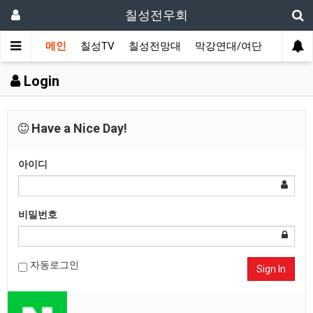
칠성전우회
메인
칠성TV
칠성전망대
막강연대/여단
사단 직
Login
Have a Nice Day!
아이디
비밀번호
자동로그인
Sign In