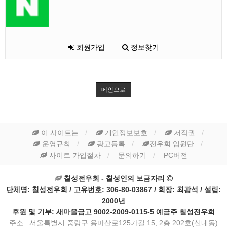
회원가입
정보찾기
메인으로
이 사이트는
개인정보보호
저작권
운영규칙
광고등록
전우회 임원단
사이트 가입절차
문의하기
PC버전
칠성전우회 - 칠성인의 보금자리
단체명: 칠성전우회 / 고유번호: 306-80-03867 / 회장: 최광석 / 설립:
2000년
후원 및 기부: 새마을금고 9002-2009-0115-5 예금주 칠성전우회
주소 : 서울특별시 중랑구 용마산로125가길 15, 2층 202호(신내동)