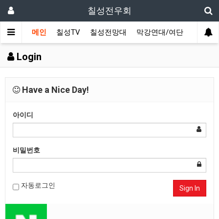
칠성전우회
메인
칠성TV
칠성전망대
막강연대/여단
사단 직
Login
Have a Nice Day!
아이디
비밀번호
자동로그인
Sign In