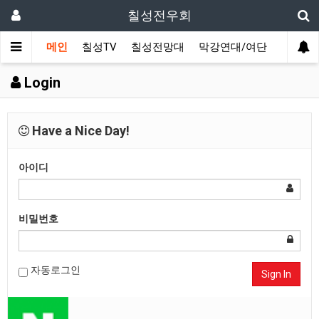
칠성전우회
메인
칠성TV
칠성전망대
막강연대/여단
사단 직
Login
Have a Nice Day!
아이디
비밀번호
자동로그인
Sign In