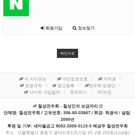
회원가입
정보찾기
메인으로
이 사이트는
개인정보보호
저작권
운영규칙
광고등록
전우회 임원단
사이트 가입절차
문의하기
PC버전
칠성전우회 - 칠성인의 보금자리
단체명: 칠성전우회 / 고유번호: 306-80-03867 / 회장: 최광석 / 설립:
2000년
후원 및 기부: 새마을금고 9002-2009-0115-5 예금주 칠성전우회
주소 : 서울특별시 중랑구 용마산로125가길 15, 2층 202호(신내동)