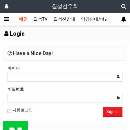
칠성전우회
메인
칠성TV
칠성전망대
막강연대/여단
사단 직
Login
Have a Nice Day!
아이디
비밀번호
자동로그인
Sign In