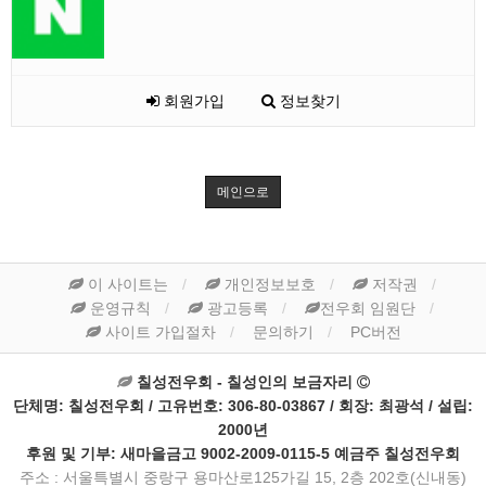
회원가입
정보찾기
메인으로
이 사이트는
개인정보보호
저작권
운영규칙
광고등록
전우회 임원단
사이트 가입절차
문의하기
PC버전
칠성전우회 - 칠성인의 보금자리
단체명: 칠성전우회 / 고유번호: 306-80-03867 / 회장: 최광석 / 설립:
2000년
후원 및 기부: 새마을금고 9002-2009-0115-5 예금주 칠성전우회
주소 : 서울특별시 중랑구 용마산로125가길 15, 2층 202호(신내동)