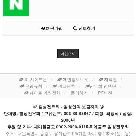
회원가입
정보찾기
메인으로
이 사이트는
개인정보보호
저작권
운영규칙
광고등록
전우회 임원단
사이트 가입절차
문의하기
PC버전
칠성전우회 - 칠성인의 보금자리
단체명: 칠성전우회 / 고유번호: 306-80-03867 / 회장: 최광석 / 설립:
2000년
후원 및 기부: 새마을금고 9002-2009-0115-5 예금주 칠성전우회
주소 : 서울특별시 중랑구 용마산로125가길 15, 2층 202호(신내동)