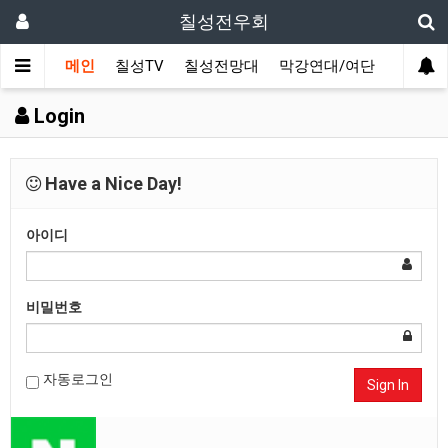
칠성전우회
메인
칠성TV
칠성전망대
막강연대/여단
사단 직
Login
Have a Nice Day!
아이디
비밀번호
자동로그인
Sign In