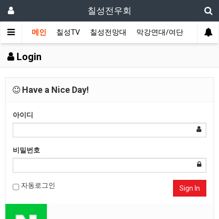
칠성전우회
메인
칠성TV
칠성전망대
막강연대/여단
사단 직
Login
Have a Nice Day!
아이디
비밀번호
자동로그인
Sign In