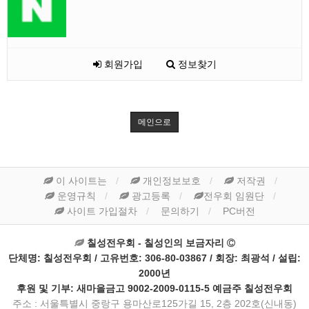
회원가입
정보찾기
메인으로
이 사이트는
개인정보보호
저작권
운영규칙
광고등록
전우회 임원단
사이트 가입절차
문의하기
PC버전
칠성전우회 - 칠성인의 보금자리
단체명: 칠성전우회 / 고유번호: 306-80-03867 / 회장: 최광석 / 설립:
2000년
후원 및 기부: 새마을금고 9002-2009-0115-5 예금주 칠성전우회
주소 : 서울특별시 중랑구 용마산로125가길 15, 2층 202호(신내동)