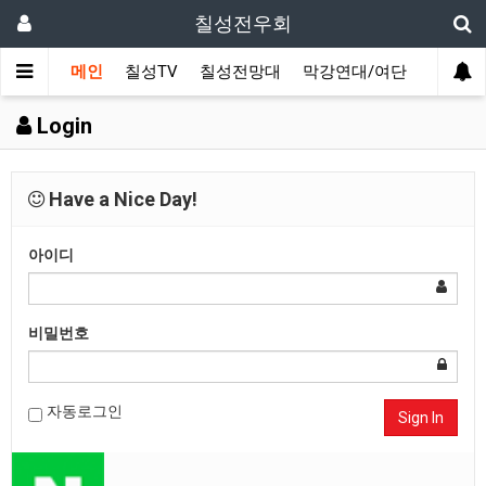
칠성전우회
메인
칠성TV
칠성전망대
막강연대/여단
사단 직
Login
Have a Nice Day!
아이디
비밀번호
자동로그인
Sign In