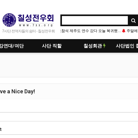
저녁점호참석 제주도 연수 갔다 오늘 복귀했네요 단결
주말에 서울은 좀 기온 내려간다고는 하는데 가봐
7사단 전역자들의 쉼터 - 칠성전우회
강연대/여단
사단 직할
칠성회관
사단법인 
e a Nice Day!
호