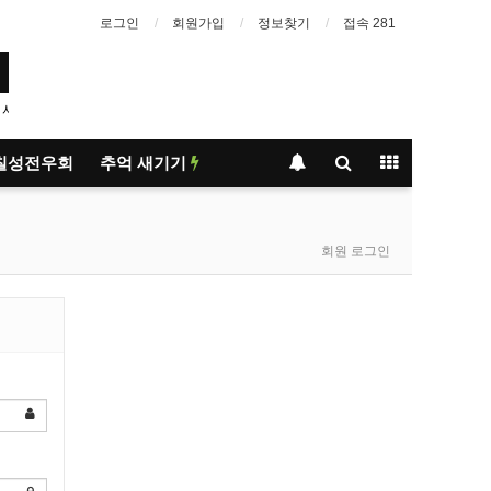
로그인
회원가입
정보찾기
접속 281
야 알듯…
1
칠성전우회
추억 새기기
회원 로그인