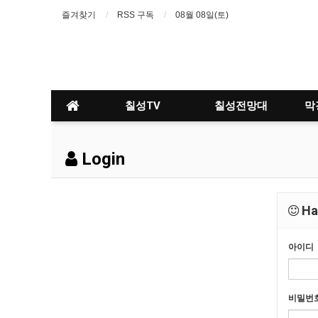
즐겨찾기
RSS 구독
08월 08일(토)
칠성TV
칠성전망대
막
Login
Hav
아이디
비밀번