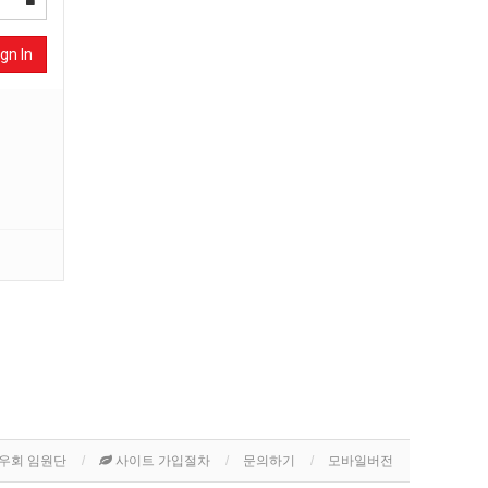
gn In
우회 임원단
사이트 가입절차
문의하기
모바일버전