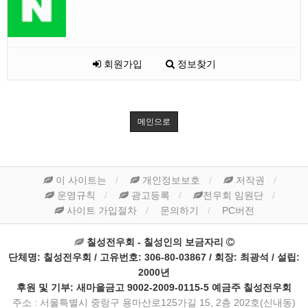
회원가입
정보찾기
메인으로
이 사이트는
개인정보보호
저작권
운영규칙
광고등록
전우회 임원단
사이트 가입절차
문의하기
PC버전
칠성전우회 - 칠성인의 보금자리
단체명: 칠성전우회 / 고유번호: 306-80-03867 / 회장: 최광석 / 설립:
2000년
후원 및 기부: 새마을금고 9002-2009-0115-5 예금주 칠성전우회
주소 : 서울특별시 중랑구 용마산로125가길 15, 2층 202호(신내동)