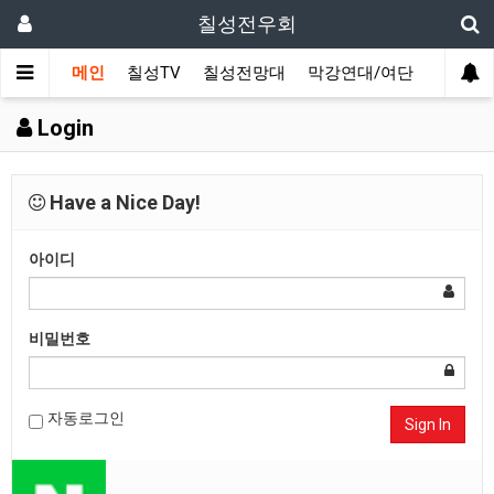
칠성전우회
메인
칠성TV
칠성전망대
막강연대/여단
사단 직
Login
Have a Nice Day!
아이디
비밀번호
자동로그인
Sign In