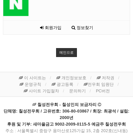
회원가입
정보찾기
메인으로
이 사이트는
개인정보보호
저작권
운영규칙
광고등록
전우회 임원단
사이트 가입절차
문의하기
PC버전
칠성전우회 - 칠성인의 보금자리
단체명: 칠성전우회 / 고유번호: 306-80-03867 / 회장: 최광석 / 설립:
2000년
후원 및 기부: 새마을금고 9002-2009-0115-5 예금주 칠성전우회
주소 : 서울특별시 중랑구 용마산로125가길 15, 2층 202호(신내동)