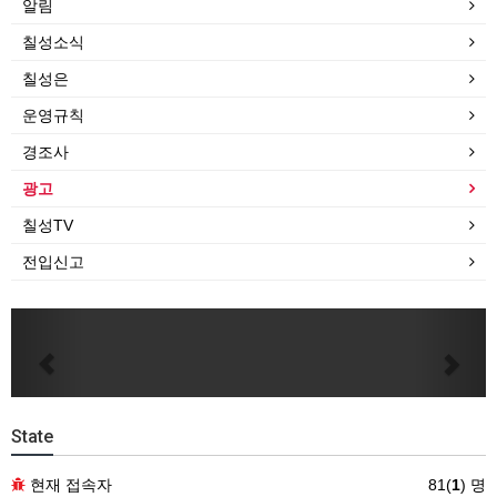
알림
칠성소식
칠성은
운영규칙
경조사
광고
칠성TV
전입신고
Previous
Next
State
현재 접속자
81(
1
) 명