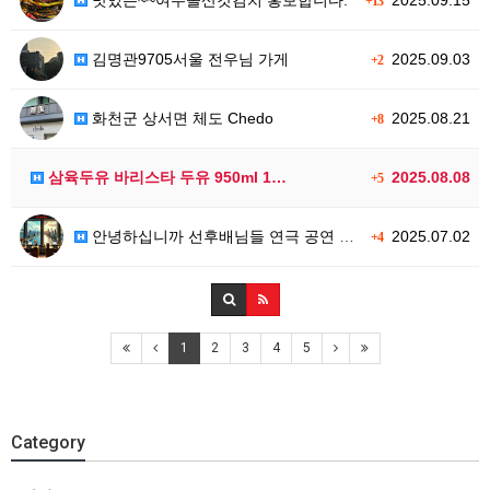
맛있는~~여수돌산갓김치 홍보합니다.
2025.09.15
+13
김명관9705서울 전우님 가게
2025.09.03
+2
화천군 상서면 체도 Chedo
2025.08.21
+8
삼육두유 바리스타 두유 950ml 1…
2025.08.08
+5
안녕하십니까 선후배님들 연극 공연 소…
2025.07.02
+4
1
2
3
4
5
Category