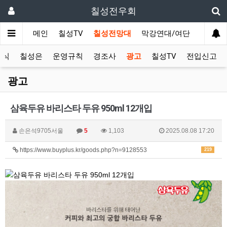
칠성전우회
메인
칠성TV
칠성전망대
막강연대/여단
사단 직
소식
칠성은
운영규칙
경조사
광고
칠성TV
전입신고
광고
삼육두유 바리스타 두유 950ml 12개입
손은석9705서울
5
1,103
2025.08.08 17:20
https://www.buyplus.kr/goods.php?n=9128553
219