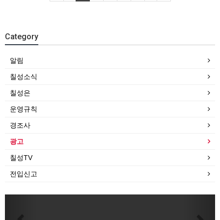
Category
알림
칠성소식
칠성은
운영규칙
경조사
광고
칠성TV
전입신고
Previous
Next