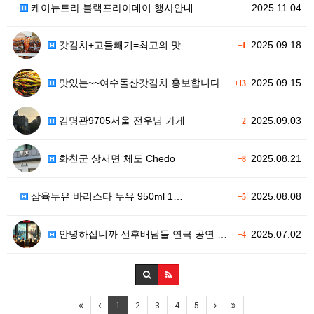
케이뉴트라 블랙프라이데이 행사안내
2025.11.04
갓김치+고들빼기=최고의 맛
2025.09.18
+1
맛있는~~여수돌산갓김치 홍보합니다.
2025.09.15
+13
김명관9705서울 전우님 가게
2025.09.03
+2
화천군 상서면 체도 Chedo
2025.08.21
+8
삼육두유 바리스타 두유 950ml 1…
2025.08.08
+5
안녕하십니까 선후배님들 연극 공연 소…
2025.07.02
+4
1
2
3
4
5