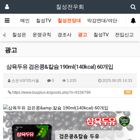
칠성전우회
메인
칠성TV
칠성전망대
막강연대/여단
사단 직
소식
칠성은
운영규칙
경조사
광고
칠성TV
전입신고
광고
삼육두유 검은콩&칼슘 190ml(140kcal) 60개입
손은석9705서울
0
1,035
2025.06.05 14:33
https://www.buyplus.kr/goods.php?n=9106798
282