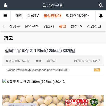
칠성전우회
메인
칠성TV
칠성전망대
막강연대/여단
사단 직
소식
칠성은
운영규칙
경조사
광고
칠성TV
전입신고
광고
삼육두유 파우치 190ml(125kcal) 30개입
손은석9705서울
0
957
2025.06.05 14:32
https://www.buyplus.kr/goods.php?n=9106789
280