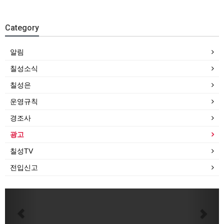
Category
알림
칠성소식
칠성은
운영규칙
경조사
광고
칠성TV
전입신고
Previous
Next