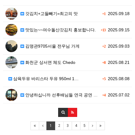
갓김치+고들빼기=최고의 맛
2025.09.18
+1
맛있는~~여수돌산갓김치 홍보합니다.
2025.09.15
+13
김명관9705서울 전우님 가게
2025.09.03
+2
화천군 상서면 체도 Chedo
2025.08.21
+8
삼육두유 바리스타 두유 950ml 1…
2025.08.08
+5
안녕하십니까 선후배님들 연극 공연 소…
2025.07.02
+4
1
2
3
4
5