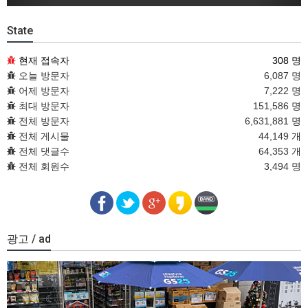
State
현재 접속자
308 명
오늘 방문자
6,087 명
어제 방문자
7,222 명
최대 방문자
151,586 명
전체 방문자
6,631,881 명
전체 게시물
44,149 개
전체 댓글수
64,353 개
전체 회원수
3,494 명
광고 / ad