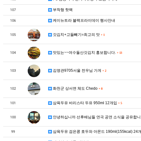
부착형 핫팩
107
케이뉴트라 블랙프라이데이 행사안내
106
갓김치+고들빼기=최고의 맛
105
+
1
맛있는~~여수돌산갓김치 홍보합니다.
104
+
13
김명관9705서울 전우님 가게
103
+
2
화천군 상서면 체도 Chedo
102
+
8
삼육두유 바리스타 두유 950ml 12개입
101
+
5
안녕하십니까 선후배님들 연극 공연 소식을 공유합니다.
100
삼육두유 검은콩 호두와 아몬드 190ml(155kcal) 24
99