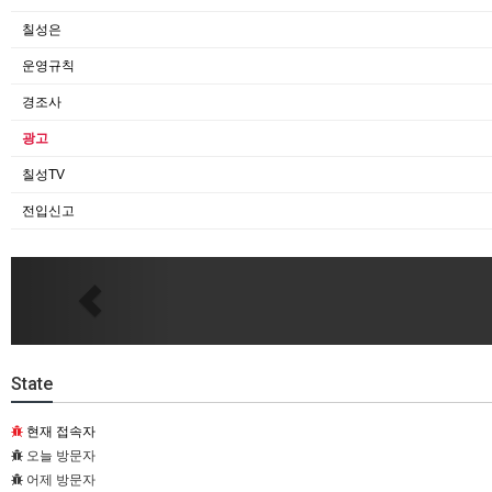
칠성은
운영규칙
경조사
광고
칠성TV
전입신고
Previous
State
현재 접속자
오늘 방문자
어제 방문자