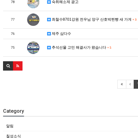
숙취해소제 광고
78
최철수8701강원 전우님 양구 산호박찐빵 새 가게
77
+
3
제주 삼다수
76
추석선물 고민 해결사가 왔습니다
75
+
5
Category
알림
칠성소식