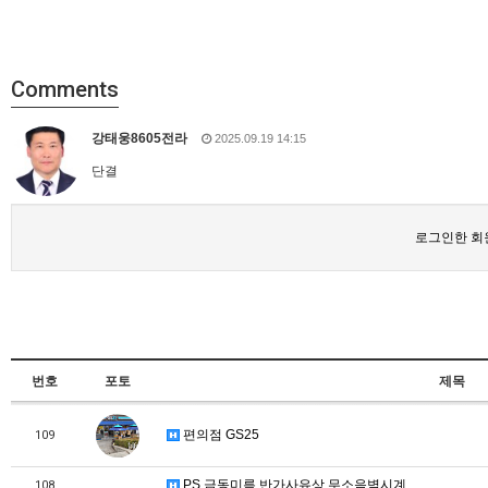
Comments
강태웅8605전라
2025.09.19 14:15
단결
로그인한 회
번호
포토
제목
편의점 GS25
109
PS 금동미륵 반가사유상 무소음벽시계
108