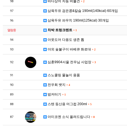
바다상어 자동 버블건
98
+
2
삼육두유 검은콩&칼슘 190ml(140kcal) 60개입
97
삼육두유 파우치 190ml(125kcal) 30개입
96
차박 트렁크텐트
열람중
+
1
아웃도어 다용도 생존 톱
94
야외 숯불구이 바베큐 화로대
93
+
2
심훈9904서울 전우님 사업장
92
+
3
스노쿨링 물놀이 용품
91
전우회 뱃지
90
+
4
밤커터기
89
+
1
스텐 등산용 머그컵 200ml
88
+
5
아미코젠 소식 올려드립니다
87
+
8