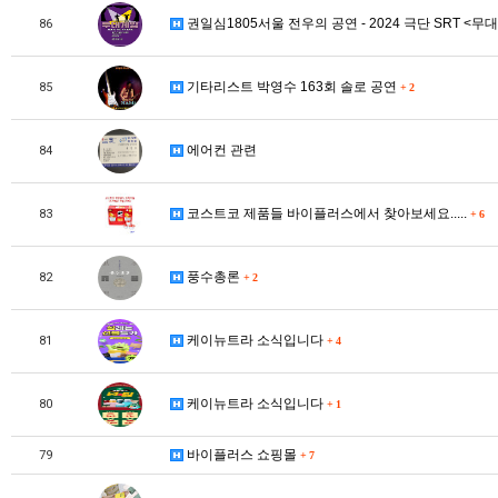
권일심1805서울 전우의 공연 - 2024 극단 SRT <무
86
기타리스트 박영수 163회 솔로 공연
85
+
2
에어컨 관련
84
코스트코 제품들 바이플러스에서 찾아보세요.....
83
+
6
풍수총론
82
+
2
케이뉴트라 소식입니다
81
+
4
케이뉴트라 소식입니다
80
+
1
바이플러스 쇼핑몰
79
+
7