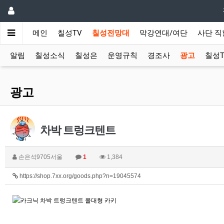
메인
칠성TV
칠성전망대
막강연대/여단
사단 직
알림
칠성소식
칠성은
운영규칙
경조사
광고
칠성T
광고
차박 트렁크텐트
손은석9705서울
1
1,384
https://shop.7xx.org/goods.php?n=19045574