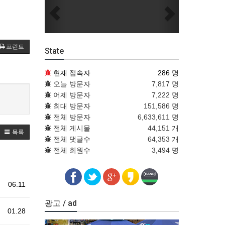
Previous
Next
프린트
State
현재 접속자
286 명
오늘 방문자
7,817 명
어제 방문자
7,222 명
최대 방문자
151,586 명
전체 방문자
6,633,611 명
전체 게시물
44,151 개
목록
전체 댓글수
64,353 개
전체 회원수
3,494 명
06.11
광고 / ad
01.28