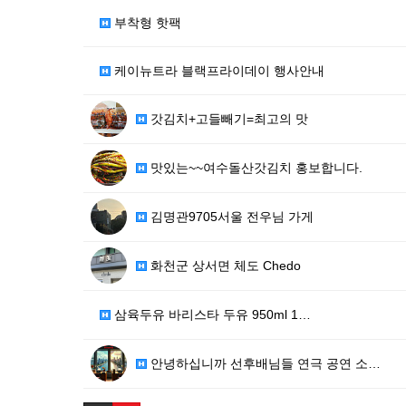
부착형 핫팩
케이뉴트라 블랙프라이데이 행사안내
갓김치+고들빼기=최고의 맛
맛있는~~여수돌산갓김치 홍보합니다.
김명관9705서울 전우님 가게
화천군 상서면 체도 Chedo
삼육두유 바리스타 두유 950ml 1…
안녕하십니까 선후배님들 연극 공연 소…