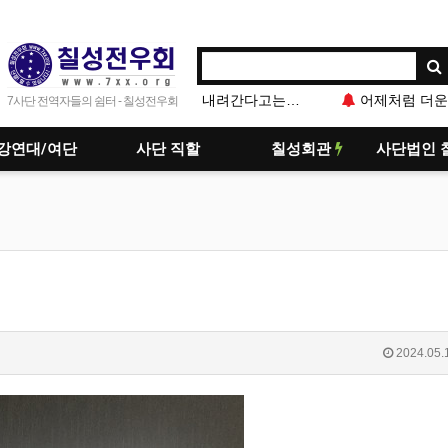
어제처럼 더운 금욜ㅡ출석
7사단 전역자들의 쉼터 - 칠성전우회
강연대/여단
사단 직할
칠성회관
사단법인 
2024.05.