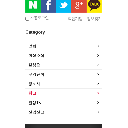
자동로그인
회원가입
|
정보찾기
Category
알림
칠성소식
칠성은
운영규칙
경조사
광고
칠성TV
전입신고