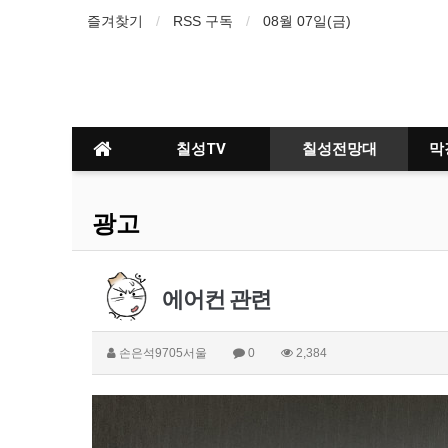
즐겨찾기
RSS 구독
08월 07일(금)
칠성TV
칠성전망대
막
광고
에어컨 관련
손은석9705서울
0
2,384