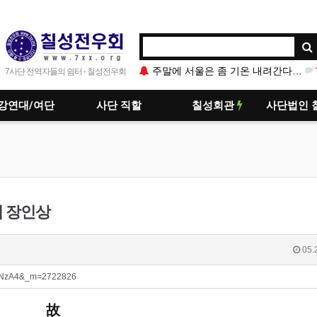
주말에 서울은 좀 기온 내려간다고는 하는데 가봐야 알듯…
7사단 전역자들의 쉼터 - 칠성전우회
강연대/여단
사단 직할
칠성회관
사단법인 
님 장인상
05.
zIzNzA4&_m=2722826
故