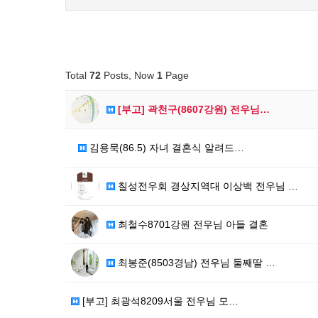
Total
72
Posts, Now
1
Page
[부고] 곽천구(8607강원) 전우님…
김용묵(86.5) 자녀 결혼식 알려드…
칠성전우회 경상지역대 이상백 전우님 …
최철수8701강원 전우님 아들 결혼
최봉준(8503경남) 전우님 둘째딸 …
[부고] 최광석8209서울 전우님 모…