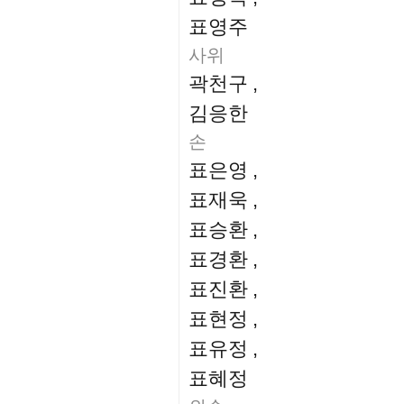
표영주
사위
곽천구
,
김응한
손
표은영
,
표재욱
,
표승환
,
표경환
,
표진환
,
표현정
,
표유정
,
표혜정