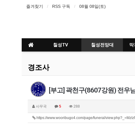
즐겨찾기
RSS 구독
08월 08일(토)
칠성TV
칠성전망대
막
경조사
[부고] 곽천구(8607강원) 전우
사무국
5
288
https://www.wooribugo4.com/page/funeral/view.php?_=M