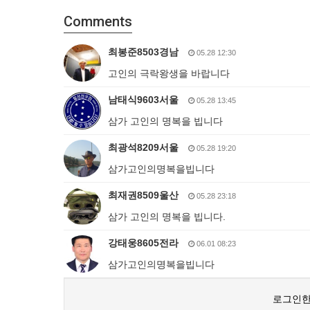
Comments
최봉준8503경남
05.28 12:30
고인의 극락왕생을 바랍니다
남태식9603서울
05.28 13:45
삼가 고인의 명복을 빕니다
최광석8209서울
05.28 19:20
삼가고인의명복을빕니다
최재권8509울산
05.28 23:18
삼가 고인의 명복을 빕니다.
강태웅8605전라
06.01 08:23
삼가고인의명복을빕니다
로그인한