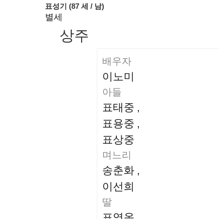
표성기 (87 세 / 남)
별세
상주
배우자
이노미
아들
표태중
,
표용중
,
표상중
며느리
송춘화
,
이선희
딸
표영옥
,