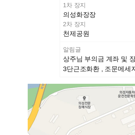
1차 장지
의성화장장
2차 장지
천제공원
알림글
상주님 부의금 계좌 및 
3단근조화환 , 조문메세