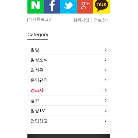
자동로그인
회원가입
|
정보찾기
Category
알림
칠성소식
칠성은
운영규칙
경조사
광고
칠성TV
전입신고