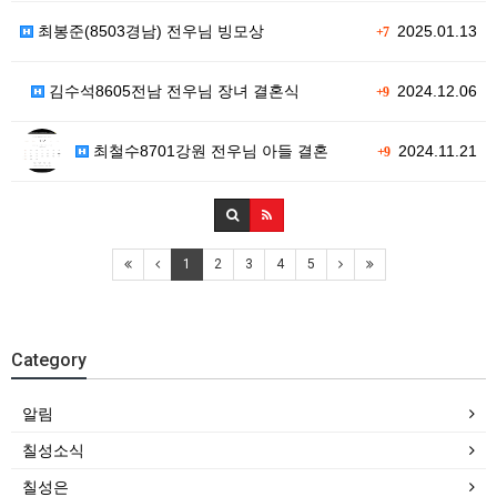
최봉준(8503경남) 전우님 빙모상
2025.01.13
+7
김수석8605전남 전우님 장녀 결혼식
2024.12.06
+9
최철수8701강원 전우님 아들 결혼
2024.11.21
+9
1
2
3
4
5
Category
알림
칠성소식
칠성은