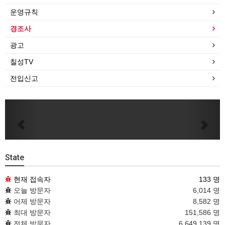
운영규칙
경조사
광고
칠성TV
전입신고
Previous
Next
State
현재 접속자
133 명
오늘 방문자
6,014 명
어제 방문자
8,582 명
최대 방문자
151,586 명
전체 방문자
6,649,139 명