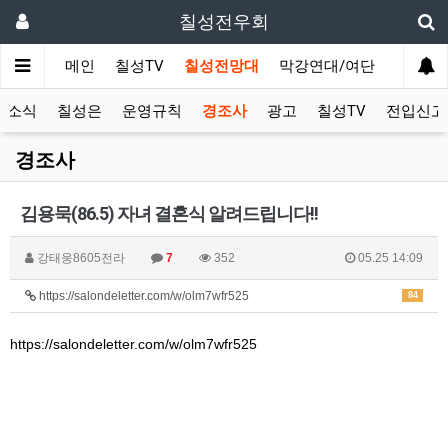
칠성전우회
메인
칠성TV
칠성전망대
막강연대/여단
사단 직
성소식
칠성은
운영규칙
경조사
광고
칠성TV
전입신고
경조사
김용묵(86.5) 자녀 결혼식 알려드립니다!!
강태웅8605전라
7
352
05.25 14:09
https://salondeletter.com/w/olm7wfr525
84
https://salondeletter.com/w/olm7wfr525