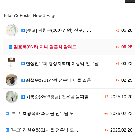
Total
72
Posts, Now
1
Page
[부고] 곽천구(8607강원) 전우님…
05.28
+5
김용묵(86.5) 자녀 결혼식 알려드…
05.25
+7
칠성전우회 경상지역대 이상백 전우님 …
03.23
+4
최철수8701강원 전우님 아들 결혼
02.25
+7
최봉준(8503경남) 전우님 둘째딸 …
2025.10.20
+12
[부고] 최광석8209서울 전우님 모…
2025.02.23
+6
[부고] 김현수8801서울 전우님 모…
2025.02.20
+7