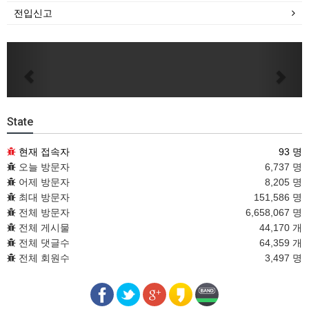
전입신고
Previous
Next
State
현재 접속자
93 명
오늘 방문자
6,737 명
어제 방문자
8,205 명
최대 방문자
151,586 명
전체 방문자
6,658,067 명
전체 게시물
44,170 개
전체 댓글수
64,359 개
전체 회원수
3,497 명