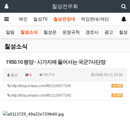
칠성전우회
메인
칠성TV
칠성전망대
막강연대/여단
사단 직
알림
칠성소식
칠성은
운영규칙
경조사
광고
칠성T
칠성소식
1950.10 평양 - 시가지에 들어서는 국군7사단장
칠성
1
70,774
2006.06.21 15:38
http://blog.empas.com/ff0111/5977245
11,988
http://blog.empas.com/ff0111/5977245
11,815