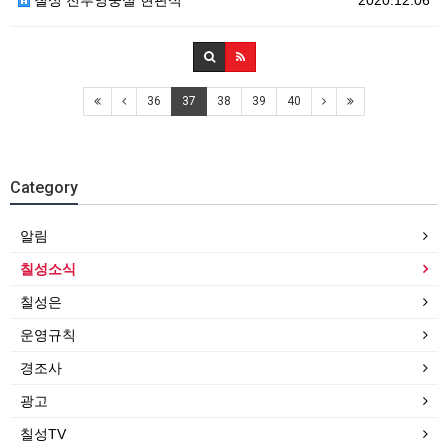
칠성 전투영웅실 현판식
2020.12.06
36
37
38
39
40
Category
알림
칠성소식
칠성은
운영규칙
경조사
광고
칠성TV