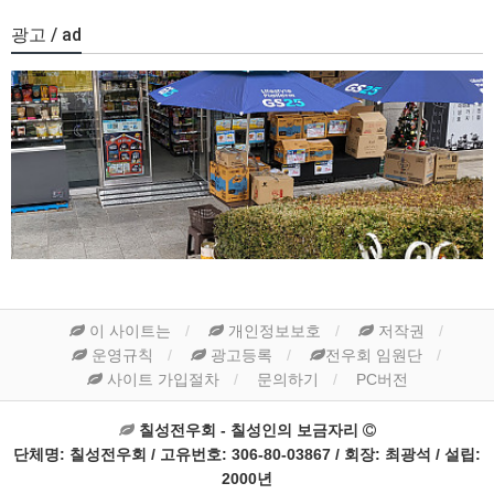
광고 / ad
이 사이트는
개인정보보호
저작권
운영규칙
광고등록
전우회 임원단
사이트 가입절차
문의하기
PC버전
칠성전우회 - 칠성인의 보금자리
단체명: 칠성전우회 / 고유번호: 306-80-03867 / 회장: 최광석 / 설립:
2000년