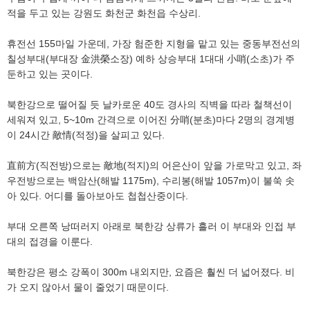
적을 두고 있는 강원도 화천군 화천읍 수상리.
휴전선 155마일 가운데, 가장 험준한 지형을 맡고 있는 중동부전선의
칠성부대(부대장 金洪榮소장) 예하 상승부대 1대대 小哨(소초)가 주
둔하고 있는 곳이다.
북한강으로 떨어질 듯 날카로운 40도 경사의 직벽을 따라 철책선이
세워져 있고, 5~10m 간격으로 이어진 分哨(분초)마다 2명의 경계병
이 24시간 敵情(적정)을 살피고 있다.
直前方(직전방)으로는 敵地(적지)의 어은산이 앞을 가로막고 있고, 좌
우전방으로는 백암산(해발 1175m), 수리봉(해발 1057m)이 불쑥 솟
아 있다. 어디를 돌아보아도 첩첩산중이다.
부대 오른쪽 낭떠러지 아래로 북한강 상류가 흘러 이 부대와 인접 부
대의 접경을 이룬다.
북한강은 평소 강폭이 300m 내외지만, 요즘은 훨씬 더 넓어졌다. 비
가 오지 않아서 물이 줄었기 때문이다.