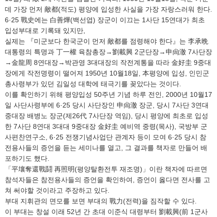
데 가장 먼저 敵都(적도) 평양에 입성한 사실을 가장 자랑스러워 한다.
6·25 戰史에는 白善燁(백선엽) 장군이 이끄는 1사단 15연대가 최초
입성부대로 기록돼 있지만,
실제는 『미군보다 한국군이 먼저 敵都를 점령해야 한다』는 李承晩
대통령의 특명과 丁一權 육참총장→劉載興 2군단장→申尙澈 7사단장
→金龍周 8연대장→박관영 3대대장의 작전계통을 따라 金好圭 9중대
장에게 작전명령이 떨어져 1950년 10월18일, 本평양에 입성, 인민군
총사령부가 있던 김일성 대학에 태극기를 꽂았다는 것이다.
이를 확인하기 위해 평양입성 50주년 기념 하루 전인, 2000년 10월17
일 사단사령부에 6·25 당시 사단장인 申尙澈 장군, 당시 7사단 3연대
중대장 배병노 장군(제26代 7사단장 역임), 당시 평양에 최초로 입성
한 7사단 8연대 3대대 9중대장 金好圭 예비역 중령(목사), 국방부 군
사편찬연구소, 6·25 전쟁기념사업단 관계자 등이 모여 6·25 당시 참
전용사들의 증언을 듣는 세미나를 열고, 그 결과를 책자로 만들어 배
포하기도 했다.
「平壤奪還戰鬪 再照明(평양탈환전투 재조명)」이란 책자에 따르면
참석자들은 참전용사들의 증언을 확인하여, 증언이 옳다면 전사를 고
쳐 써야할 것이라고 주장하고 있다.
부대 지휘관의 면모를 보면 부대의 戰力(전력)을 짐작할 수 있다.
이 부대는 창설 이래 52년 간 초대 이준식 대령부터 劉載興(前 1군사