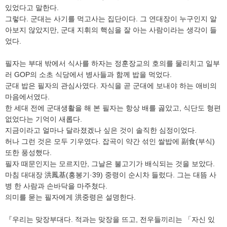
있었다고 말한다.
그렇다. 군대는 사기를 먹고사는 집단이다. 그 연대장이 누구인지 알
아보지 않았지만, 군대 지휘의 핵심을 잘 아는 사람이라는 생각이 들
었다.
필자는 부대 밖에서 식사를 하자는 정훈장교의 호의를 물리치고 일부
러 GOP의 소초 식당에서 병사들과 함께 밥을 먹었다.
군대 밥은 필자의 관심사였다. 자식을 곧 군대에 보내야 하는 애비의
마음에서였다.
한 세대 전에 군대생활을 해 본 필자는 항상 배를 곯았고, 식단도 형편
없었다는 기억이 새롭다.
지금이라고 얼마나 달라졌겠나 싶은 것이 솔직한 심정이었다.
허나 그런 것은 모두 기우였다. 잡곡이 약간 섞인 쌀밥에 副食(부식)
또한 풍성했다.
필자 때문인지는 모르지만, 그날은 불고기가 배식되는 것을 보았다.
마침 대대장 洪鳳基(홍봉기·39) 중령이 순시차 들렀다. 그는 대뜸 사
병 한 사람과 손바닥을 마주쳤다.
의미를 묻는 필자에게 洪중령은 설명한다.
『우리는 맞장부대다. 적과는 맞장을 뜨고, 전우들끼리는 「자신 있