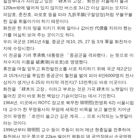
칠성부대가 자리잡고 있는 「碑木의 고장」 화천은 서울에서 불과
120km밖에 떨어져 있지 않지만 버스로 3시간 이상 걸리는 오지다.
의암호, 춘천호, 파로호 등을 따라 九折羊腸(구절양장)처럼 꾸불꾸불
한 길을 휘돌아가야 하기 때문이다.
화천은 한 치의 땅을 지키기 위해 얼마나 값비싼 代價를 치러야 했는
가를 여실히 보여 주는 곳이기도 하다.
우리 국군은 1951년 6월, 중공군 제10, 25, 27 등 3개 軍을 화천저수
지에 수장시켰다.
이 전공을 기려 李承晩 대통령은 「중공군을 격파했다」는 뜻으로 이
저수지의 이름을 破虜湖(파로호)로 명명했다.
휴전을 며칠 앞두고 화천발전소를 서로 차지하기 위해 국군 제2군단
과 15개사단을 투입한 중공군이 혈전을 벌여 피아 6만6000명의 전사
상자가 생겨난 6·25의 마지막 격전지(7·13전투)도 바로 이곳이다.
화천을 「碑木의 고장」이라고 부르는 것은 가곡 碑木의 노랫말이 만
들어진 곳이 바로 화천 백암산 기슭이었다는 데서 기인한다.
1964년, 이곳에서 ROTC 장교로 복무한 韓明熙(한명희·62) 서울시립
대 교수가 한 무명용사의 무덤에 세워진 비목을 보고 불연듯 지어낸
것이 유명한 「초연이 쓸고간 깊은 계곡…」으로 시작되는 노랫말이
라는 것이다.
1996년부터 韓明熙 교수 등이 주동이 되어 매년 현충일을 전후하여
화천에서 양구 쪽으로 22km 떨어진 평화의 댐 공연장에서 순국영령