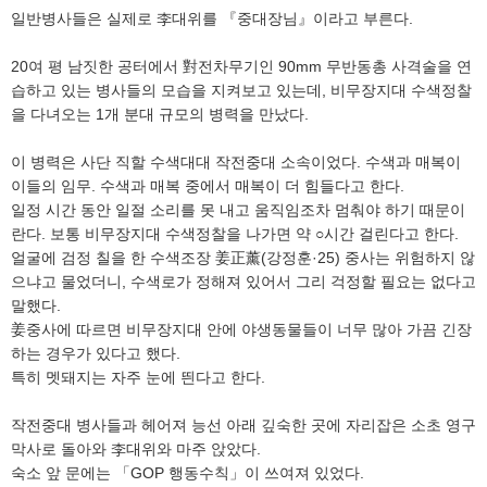
일반병사들은 실제로 李대위를 『중대장님』이라고 부른다.
20여 평 남짓한 공터에서 對전차무기인 90mm 무반동총 사격술을 연
습하고 있는 병사들의 모습을 지켜보고 있는데, 비무장지대 수색정찰
을 다녀오는 1개 분대 규모의 병력을 만났다.
이 병력은 사단 직할 수색대대 작전중대 소속이었다. 수색과 매복이
이들의 임무. 수색과 매복 중에서 매복이 더 힘들다고 한다.
일정 시간 동안 일절 소리를 못 내고 움직임조차 멈춰야 하기 때문이
란다. 보통 비무장지대 수색정찰을 나가면 약 ○시간 걸린다고 한다.
얼굴에 검정 칠을 한 수색조장 姜正薰(강정훈·25) 중사는 위험하지 않
으냐고 물었더니, 수색로가 정해져 있어서 그리 걱정할 필요는 없다고
말했다.
姜중사에 따르면 비무장지대 안에 야생동물들이 너무 많아 가끔 긴장
하는 경우가 있다고 했다.
특히 멧돼지는 자주 눈에 띈다고 한다.
작전중대 병사들과 헤어져 능선 아래 깊숙한 곳에 자리잡은 소초 영구
막사로 돌아와 李대위와 마주 앉았다.
숙소 앞 문에는 「GOP 행동수칙」이 쓰여져 있었다.