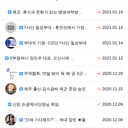
육군, 휴식과 문화가 있는 병영세탁방…
2021.01.19
+4
7사단 칠성부대 - 휴전선에서 가장 …
2021.01.14
+5
부대의 기원- 2군단 7사단 칠성부대
2021.01.14
IOK컴퍼니 장진우 대표, 오산시에 …
2021.01.12
+1
무역협회, 연말 맞아 육·해·공 3군…
2020.12.29
+4
제주 출신 김수광씨 육군 준장 승진
2020.12.15
+2
신임 손광제사단장님 취임
2020.12.09
+7
"오래 기다렸지?"… 제대 앞둔 ★들
2020.12.08