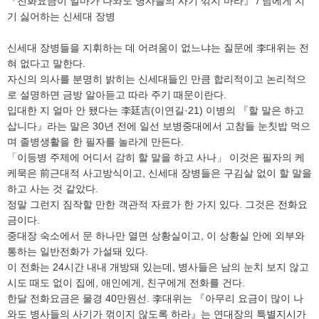
『전화요금이 얼마가 나와도 병사들의 사기 꺾지 마라』 / 남에게 지
기 싫어하는 신세대 장병
신세대 장병들을 지휘하는 데 어려움이 없느냐는 질문에 李대위는 전
혀 없다고 말한다.
자신의 의사를 분명히 밝히는 신세대들인 만큼 합리적이고 논리적으
로 설명하면 금방 알아듣고 따라 주기 때문이란다.
입대한 지 얼마 안 됐다는 李廷吉(이연길·21) 이병의 『할 말은 하고
삽니다』라는 말은 30년 전에 일선 보병중대에서 고참들 눈칫밥 먹으
며 졸병생활을 한 필자를 놀라게 만든다.
「이등병 주제에 어디서 감히 할 말을 하고 사나」 이것은 필자의 케
케묵은 前근대적 사고방식이고, 신세대 장병들은 구김살 없이 할 말을
하고 사는 것 같았다.
정말 그런지 짐작할 만한 객관적 자료가 한 가지 있다. 그것은 전화요
금이다.
중대장 숙소에서 문 하나만 열면 상황실이고, 이 상황실 안에 외부와
통하는 일반전화가 가설돼 있다.
이 전화는 24시간 내내 개방돼 있는데, 병사들은 남의 눈치 보지 않고
시도 때도 없이 집에, 애인에게, 친구에게 전화를 건다.
한달 전화요금은 물경 40만원선. 李대위는 『아무리 요금이 많이 나
와도 병사들의 사기가 꺾이지 않도록 하라』는 연대장의 특별지시가