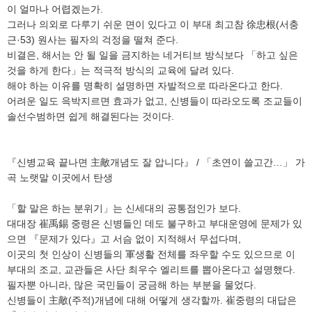
이 얼마나 어렵겠는가.
그러나 의외로 다루기 쉬운 면이 있다고 이 부대 최고참 徐忠根(서충
근·53) 원사는 필자의 걱정을 떨쳐 준다.
비결은, 해서는 안 될 일을 금지하는 네거티브 방식보다 「하고 싶은
것을 하게 한다」는 적극적 방식의 교육에 달려 있다.
해야 하는 이유를 명확히 설명하면 자발적으로 따라온다고 한다.
어려운 일도 윽박지르면 효과가 없고, 신병들이 따라오도록 조교들이
솔선수범하면 쉽게 해결된다는 것이다.
『신병교육 끝나면 主敵개념도 잘 압니다』 / 「초연이 쓸고간…」 가
곡 노랫말 이곳에서 탄생
「할 말은 하는 분위기」는 신세대의 공통점인가 보다.
대대장 崔禹錫 중령은 신병들인 데도 불구하고 부대운영에 문제가 있
으면 『문제가 있다』고 서슴 없이 지적해서 무섭다며,
이곳의 첫 인상이 신병들의 軍생활 전체를 좌우할 수도 있으므로 이
부대의 조교, 교관들은 사단 최우수 엘리트를 뽑아온다고 설명했다.
필자뿐 아니라, 많은 국민들이 궁금해 하는 부분을 물었다.
신병들이 主敵(주적)개념에 대해 어떻게 생각할까. 崔중령의 대답은