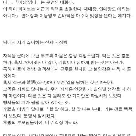
다」, 「이상 없다」는 무언의 대화다.
이 하이 파이브는 계급과 직책을 초월한다. 대대장, 연대장도 예외는
아니다』 연대장과 이등병도 손바닥을 마주쳐 맞장을 뜬다는 얘기다.
남에게 지기 싫어하는 신세대 장병
자식을 군대에 보낸 부모의 마음은 항상 걱정스럽다. 먹는 것은 충분
한가. 혹시, 얻어맞지나 않나. 기합이나 심하게 받는 것은 아닌가.
특히 아들이 전방, 철책선에서 근무를 한다면 그 불안감은 더욱 더 클
것이다.
혹시 적군과 遭遇(조우)하다 무슨 일을 당하는 것은 아닌가.
그쪽은 지뢰도 많다는데, 우리 자식은 안전한가. 별의별 생각을 다 하
게 마련이다. 다른 것은 다 몰라도 한 가지만은 확실하게 보았다.
병사들의 기가 펄펄 살아 있다는 것.
李廷吉 이병의 말대로 「할 말 하고, 살 맛 나는 부대」라는 것을 똑똑
히 보았다. 분명히 말하겠다.
후방의 부모님들이여, 너무 걱정 마시라.
다음날 아침, 사단사령부에서 후방으로 15km 떨어져 있는 화천읍 풍