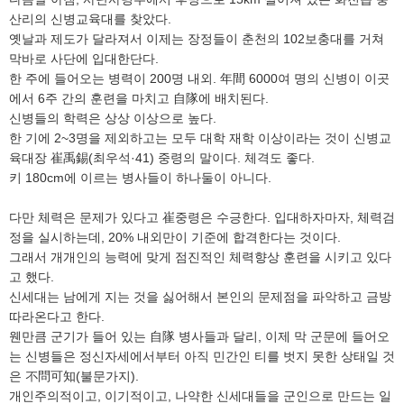
산리의 신병교육대를 찾았다.
옛날과 제도가 달라져서 이제는 장정들이 춘천의 102보충대를 거쳐
막바로 사단에 입대한단다.
한 주에 들어오는 병력이 200명 내외. 年間 6000여 명의 신병이 이곳
에서 6주 간의 훈련을 마치고 自隊에 배치된다.
신병들의 학력은 상상 이상으로 높다.
한 기에 2~3명을 제외하고는 모두 대학 재학 이상이라는 것이 신병교
육대장 崔禹錫(최우석·41) 중령의 말이다. 체격도 좋다.
키 180cm에 이르는 병사들이 하나둘이 아니다.
다만 체력은 문제가 있다고 崔중령은 수긍한다. 입대하자마자, 체력검
정을 실시하는데, 20% 내외만이 기준에 합격한다는 것이다.
그래서 개개인의 능력에 맞게 점진적인 체력향상 훈련을 시키고 있다
고 했다.
신세대는 남에게 지는 것을 싫어해서 본인의 문제점을 파악하고 금방
따라온다고 한다.
웬만큼 군기가 들어 있는 自隊 병사들과 달리, 이제 막 군문에 들어오
는 신병들은 정신자세에서부터 아직 민간인 티를 벗지 못한 상태일 것
은 不問可知(불문가지).
개인주의적이고, 이기적이고, 나약한 신세대들을 군인으로 만드는 일