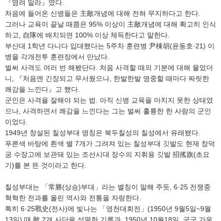
『염려 말라』였다.
처음에 들어온 신병들은 主敵개념에 대해 전혀 무지하다고 한다.
그러나 교육이 끝날 때쯤은 95% 이상이 主敵개념에 대해 확고히 인식
하고, 自隊에 배치되면 100% 이상 체득한다고 말한다.
부산대 1학년 다니다 입대했다는 5주차 훈련병 尹棟胡(윤동호·21) 이
병을 각개전투 훈련장에서 만났다.
벌써 사격도 여러 번 해봤단다. 처음 사격할 때의 기분에 대해 물었더
니, 『처음엔 긴장되고 무서웠으나, 한발한발 명중할 때마다 짜릿한
쾌감을 느낀다』고 했다.
군인은 사격을 잘해야 되는 법. 아직 신병 교육을 마치지 못한 상태였
으나, 사격하면서 쾌감을 느낀다는 그는 벌써 훌륭한 한 사람의 군인
이었다.
1949년 창설된 칠성부대 명칭은 북두칠성의 칠성에서 유래됐다.
푸른색 바탕에 흰색 별 7개가 그려져 있는 칠성부대 깃발도 현재 창덕
궁 수장고에 보관돼 있는 조선시대 장수의 지휘용 깃발 招搖旗(초요
기)를 본 뜬 것이라고 한다.
칠성부대는 「常勝(상승)부대」라는 별칭이 말해 주듯, 6·25 전쟁중
혁혁한 전과를 올린 역사와 전통을 자랑한다.
특히 6·25戰史(전사)에 빛나는 「영천대회전」(1950년 9월5일~9월
13일) 때 敵 2개 사단을 섬멸한 기록과, 1950년 10월18일, 국군 가운