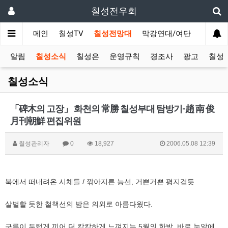
칠성전우회
메인
칠성TV
칠성전망대
막강연대/여단
사단 직
알림
칠성소식
칠성은
운영규칙
경조사
광고
칠성T
칠성소식
「碑木의 고장」 화천의 常勝 칠성부대 탐방기-趙 南 俊
月刊朝鮮 편집위원
칠성관리자
0
18,927
2006.05.08 12:39
북에서 떠내려온 시체들 / 깎아지른 능선, 거쁜거쁜 평지걷듯
살벌할 듯한 철책선의 밤은 의외로 아름다웠다.
구름이 두텁게 끼어 더 캄캄하게 느껴지는 5월의 한밤. 바로 눈앞에