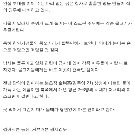
인접 부대를 이어 주는 다리 밑은 굵은 철사로 촘촘한 망을 만들어 적
의 침투에 대비하고 있다.
강물이 말라서 수위가 크게 줄어든 이 스크린 주위에는 각종 물고기가
우글거린다.
특히 천연기념물인 황쏘가리가 팔뚝만하게 보인다. 잉어와 붕어는 손
으로 떠담으면 떠담길 것 같다.
낚시는 물론이고 일체 천렵이 금지돼 있어 각종 어류들이 자랄 대로
자랐다. 물고기들에게는 바로 이곳이 천국인 셈이다.
전남 담양이 집이라는 분초장 金周英(김주영·21) 상병에 따르면 물이
가득 차는 여름이면 북쪽에서 매년 평균 2~3명의 시체가 떠내려와 이
스크린에 걸린다고 한다.
못 먹어서 그런지 대개 몸매가 형편없이 마른 편이라고 한다.
깎아지른 능선, 거쁜거쁜 평지걷듯