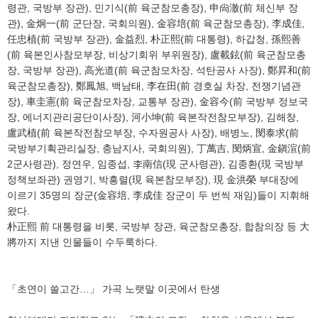
령관, 국방부 장관), 민기식(前 육군참모총장), 申尙澈(前 체신부 장
관), 金炯一(前 군단장, 국회의원), 金容培(前 육군참모총장), 李成佳,
任忠植(前 국방부 장관), 金益烈, 朴正熙(前 대통령), 하갑청, 孫熙善
(前 육본인사참모부장, 비상기회위 부위원장), 盧載鉉(前 육군참모총
장, 국방부 장관), 高光道(前 육군참모차장, 석탄공사 사장), 鄭昇和(前
육군참모총장), 鄭鳳旭, 백남태, 李在田(前 경호실 차장, 전쟁기념관
장), 車圭憲(前 육군참모차장, 교통부 장관), 金容今(前 국방부 정보국
장, 에너지관리공단이사장), 河小坤(前 육본작전참모부장), 김해창,
盧武植(前 육본작전참모부장, 수자원공사 사장), 배병노, 閔泰求(前
국방부기획관리실장, 충남지사, 국회의원), 丁萬吉, 閔炳宣, 金鎭渲(前
2군사령관), 정연우, 임종섭, 李南信(現 군사령관), 김종환(現 국방부
정책보좌관) 권영기, 박흥렬(現 육본참모부장), 現 金洪榮 부대장에
이르기 35명의 장군(金容培, 李成佳 장군이 두 번씩 재임)들이 지휘해
왔다.
朴正熙 前 대통령을 비롯, 국방부 장관, 육군참모총장, 합참의장 등 大
將까지 지낸 인물들이 수두룩하다.
「초연이 쓸고간…」 가곡 노랫말 이곳에서 탄생